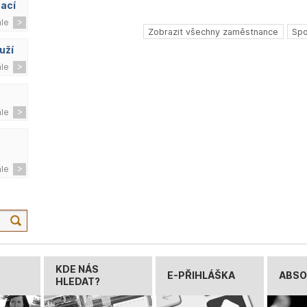
zací
ále
Zobrazit všechny zaměstnance
Spo
uží
ále
ále
ále
KDE NÁS
E-PŘIHLÁŠKA
ABSO
HLEDAT?