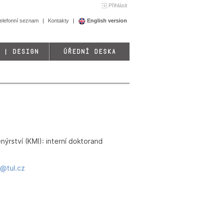
Přihlásit
elefonní seznam
Kontakty
English version
 | DESIGN
ÚŘEDNÍ DESKA
ýrství (KMI): interní doktorand
c@tul.cz