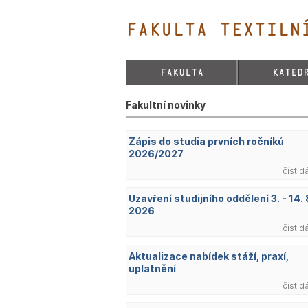
FAKULTA TEXTILNÍ
FAKULTA
KATED
Fakultní novinky
Zápis do studia prvních ročníků
2026/2027
číst d
Uzavření studijního oddělení 3. - 14. 
2026
číst d
Aktualizace nabídek stáží, praxí,
uplatnění
číst d