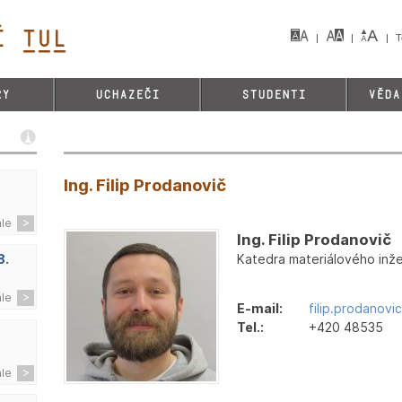
 TUL&
T
RY
UCHAZEČI
STUDENTI
VĚDA
Ing. Filip Prodanovič
ále
Ing. Filip Prodanovič
Katedra materiálového inžen
8.
ále
E-mail:
filip.prodanovi
Tel.:
+420 48535
ále