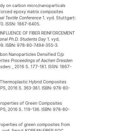
y on carbon micro/nanoparticals
inforced epoxy matrix composites
al Textile Conference
1. vyd. Stuttgart:
170. ISSN: 1867-6405.
E INFLUENCE OF FIBER REINFORCEMENT
ional Ph.D. Students Day
1. vyd.
-109. ISBN: 978-80-7494-355-3.
on Nanoparticles Densified C/p
erties
Proceedings of Aachen Dresden
esden: , 2016 S. 177-181. ISSN: 1867-
d Thermoplastic Hybrid Composites
OPS, 2016 S. 363-381. ISBN: 978-80-
 Properties of Green Composites
OPS, 2016 S. 119-136. ISBN: 978-80-
properties of green composites from
. vyd. Seoul: KOREAN FIBER SOC,