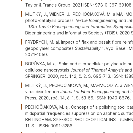
Taylor & Francis Group, 2021 ISBN: 978-0-367-69108-
MILITKÝ, J., WIENER, J., PECHOČIAKOVÁ, M. a MAHMOOD
photo-catalysis process
Textile Bioengineering and I
- 13th Textile Bioengineering and Informatics Symposi
Bioengineering and Informatics Society (TBIS), 2020 
FRYDRYCH, M. aj. Impact of flax and basalt fibre rei
geopolymer composites
Sustainability
1. vyd. Basel: MD
2071-1050.
BORŮVKA, M. aj. Solid and microcellular polylactide 
cellulose nanocrystals
Journal of Thermal Analysis and
SPRINGER, 2020, roč. 142, č. 2. S. 695-713. ISSN: 138
MILITKÝ, J., PECHOČIAKOVÁ, M., MAHMOOD, A. a WIENE
virus disinfection
Journal of Fiber Bioengineering and I
Press, 2020, roč. 14, č. 1. S. 53-66. ISSN: 1940-8676.
PECHOČIAKOVÁ, M. aj. Concept of a polishing tool bas
midspatial frequencies suppression on aspheric surf
BELLINGHAM: SPIE-SOC PHOTO-OPTICAL INSTRUMENTA
11. S. . ISSN: 0091-3286.