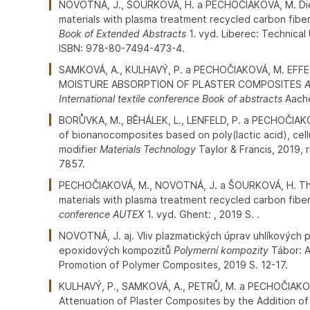
NOVOTNÁ, J., ŠOURKOVÁ, H. a PECHOČIAKOVÁ, M. Diel
materials with plasma treatment recycled carbon fib
Book of Extended Abstracts
1. vyd. Liberec: Technical 
ISBN: 978-80-7494-473-4.
SAMKOVÁ, A., KULHAVÝ, P. a PECHOČIAKOVÁ, M. EF
MOISTURE ABSORPTION OF PLASTER COMPOSITES
A
International textile conference Book of abstracts
Aache
BORŮVKA, M., BĚHÁLEK, L., LENFELD, P. a PECHOČIAKO
of bionanocomposites based on poly(lactic acid), cel
modifier
Materials Technology
Taylor & Francis, 2019, r
7857.
PECHOČIAKOVÁ, M., NOVOTNÁ, J. a ŠOURKOVÁ, H. The
materials with plasma treatment recycled carbon fibe
conference AUTEX
1. vyd. Ghent: , 2019 S. .
NOVOTNÁ, J. aj. Vliv plazmatických úprav uhlíkových p
epoxidových kompozitů
Polymerní kompozity
Tábor: A
Promotion of Polymer Composites, 2019 S. 12-17.
KULHAVÝ, P., SAMKOVÁ, A., PETRŮ, M. a PECHOČIAKOV
Attenuation of Plaster Composites by the Addition o