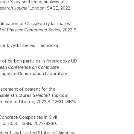
angle X-ray scattering analysis of
esearch Journal
London: SAGE, 2022,
ication of Glass/Epoxy laminates
l of Physics: Conference Series
, 2022 S.
nce
1. vyd. Liberec: Technická
f carbon particles in fiber/epoxy UD
pean Conference on Composite
mposite Construction Laboratory
placement of cement for the
nable structures
Selected Topics in
ersity of Liberec, 2022 S. 12-31. ISBN:
oncrete Composites in Civil
, č. 13. S. . ISSN: 2073-4360.
ction
1. vyd. United States of America: