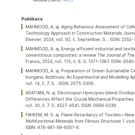
Publikace
MAHMOOD, A. aj. Aging Behaviour Assessment of Cellul
Technology Approach in Construction Materials
Journ
Elsevier, 2024, roč. 92, č. September. S. . ISSN: 2352-
MAHMOOD, A. aj. Energy efficient industrial and textil
cementitious composites: a review
The Journal of The 
Francis, 2024, roč. 115, č. 8. S. 1371-1387. ISSN: 004
MAHMOOD, A. aj. Preparation of Green Sustainable C
Inorganic Additives: An Experimental and Modelling 
roč. 14, č. 7. S. . ISSN: 2075-5309.
ASATIANI, N. aj. Electrospun Hpmc/peo-blend Orodispe
Differences Affect the Crucial Mechanical Properties
roč. 30, č. 7. S. 4527-4541. ISSN: 0969-0239.
FAHEEM, M. S. aj. Flame Retardancy of Textiles—Ne
Multifunctional Materials from Fibrous Structures
1. vyd
ISBN: 978-981-99-6001-9.