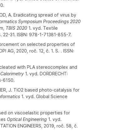
0.
, A. Eradicating spread of virus by
nformatics Symposium Proceedings 2020
um, TBIS 2020
1. vyd. Textile
S. 22-31. ISBN: 978-1-71381-855-7.
nforcement on selected properties of
PI AG, 2020, roč. 12, č. 1. S. . ISSN:
nucleated with PLA stereocomplex and
 Calorimetry
1. vyd. DORDRECHT:
8-6150.
R, J. TiO2 based photo-catalysis for
nformatics
1. vyd. Global Science
ed on viscoelastic properties for
aces
Optical Engineering
1. vyd.
TION ENGINEERS, 2019, roč. 58, č.