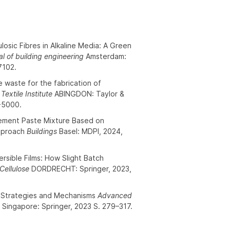
osic Fibres in Alkaline Media: A Green
al of building engineering
Amsterdam:
7102.
e waste for the fabrication of
Textile Institute
ABINGDON: Taylor &
0-5000.
ement Paste Mixture Based on
Approach
Buildings
Basel: MDPI, 2024,
rsible Films: How Slight Batch
Cellulose
DORDRECHT: Springer, 2023,
w Strategies and Mechanisms
Advanced
. Singapore: Springer, 2023 S. 279–317.