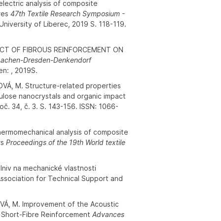
ectric analysis of composite
eres
47th Textile Research Symposium -
University of Liberec, 2019 S. 118-119.
FECT OF FIBROUS REINFORCEMENT ON
achen-Dresden-Denkendorf
n: , 2019S.
VÁ, M. Structure-related properties
lulose nanocrystals and organic impact
oč. 34, č. 3. S. 143-156. ISSN: 1066-
rmomechanical analysis of composite
rs
Proceedings of the 19th World textile
lniv na mechanické vlastnosti
ssociation for Technical Support and
Á, M. Improvement of the Acoustic
f Short-Fibre Reinforcement
Advances