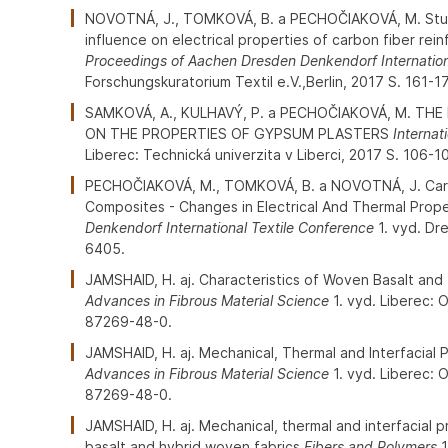
NOVOTNÁ, J., TOMKOVÁ, B. a PECHOČIAKOVÁ, M. Stud
influence on electrical properties of carbon fiber re
Proceedings of Aachen Dresden Denkendorf Internation
Forschungskuratorium Textil e.V.,Berlin, 2017 S. 161-
SAMKOVÁ, A., KULHAVÝ, P. a PECHOČIAKOVÁ, M. TH
ON THE PROPERTIES OF GYPSUM PLASTERS
Internat
Liberec: Technická univerzita v Liberci, 2017 S. 106
PECHOČIAKOVÁ, M., TOMKOVÁ, B. a NOVOTNÁ, J. Carb
Composites - Changes in Electrical And Thermal Prop
Denkendorf International Textile Conference
1. vyd. Dr
6405.
JAMSHAID, H. aj. Characteristics of Woven Basalt an
Advances in Fibrous Material Science
1. vyd. Liberec: 
87269-48-0.
JAMSHAID, H. aj. Mechanical, Thermal and Interfacial
Advances in Fibrous Material Science
1. vyd. Liberec: 
87269-48-0.
JAMSHAID, H. aj. Mechanical, thermal and interfacial 
basalt and hybrid woven fabrics
Fibers and Polymers
1