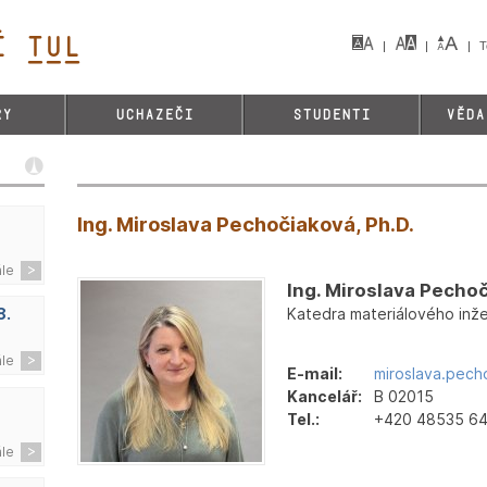
 TUL&
T
RY
UCHAZEČI
STUDENTI
VĚDA
Ing. Miroslava Pechočiaková, Ph.D.
ále
Ing. Miroslava Pechoč
Katedra materiálového inže
8.
ále
E-mail:
miroslava.pech
Kancelář:
B 02015
Tel.:
+420 48535 6
ále