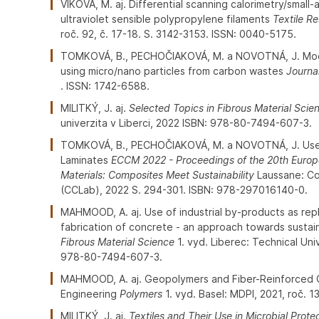
VIKOVÁ, M. aj. Differential scanning calorimetry/small-
ultraviolet sensible polypropylene filaments
Textile R
roč. 92, č. 17-18. S. 3142-3153. ISSN: 0040-5175.
TOMKOVÁ, B., PECHOČIAKOVÁ, M. a NOVOTNÁ, J. Modif
using micro/nano particles from carbon wastes
Journa
. ISSN: 1742-6588.
MILITKÝ, J. aj.
Selected Topics in Fibrous Material Scie
univerzita v Liberci, 2022 ISBN: 978-80-7494-607-3.
TOMKOVÁ, B., PECHOČIAKOVÁ, M. a NOVOTNÁ, J. Use o
Laminates
ECCM 2022 - Proceedings of the 20th Euro
Materials: Composites Meet Sustainability
Laussane: Co
(CCLab), 2022 S. 294-301. ISBN: 978-297016140-0.
MAHMOOD, A. aj. Use of industrial by-products as re
fabrication of concrete - an approach towards sustai
Fibrous Material Science
1. vyd. Liberec: Technical Univ
978-80-7494-607-3.
MAHMOOD, A. aj. Geopolymers and Fiber-Reinforced C
Engineering
Polymers
1. vyd. Basel: MDPI, 2021, roč. 13
MILITKÝ, J. aj.
Textiles and Their Use in Microbial Prote