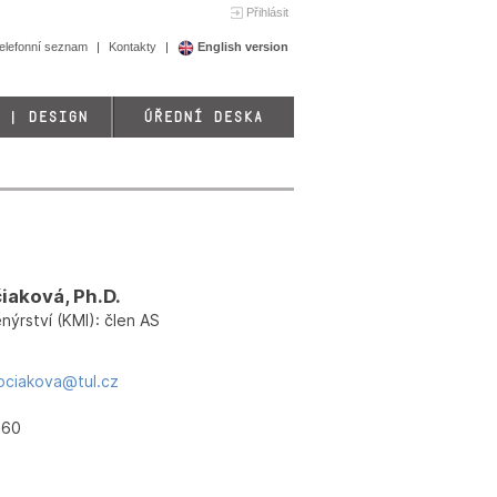
Přihlásit
elefonní seznam
Kontakty
English version
 | DESIGN
ÚŘEDNÍ DESKA
iaková, Ph.D.
nýrství (KMI): člen AS
ociakova@tul.cz
460