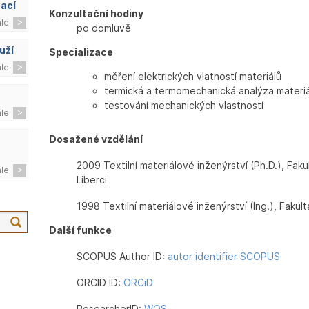
zací
Konzultační hodiny
ále
po domluvě
uží
Specializace
ále
měření elektrických vlatností materiálů
termická a termomechanická analýza materiá
testování mechanických vlastností
ále
Dosažené vzdělání
2009 Textilní materiálové inženýrství (Ph.D.), Fakul
ále
Liberci
1998 Textilní materiálové inženýrství (Ing.), Fakult
Další funkce
SCOPUS Author ID:
autor identifier SCOPUS
ORCID ID:
ORCiD
ResearcherID:
WOS