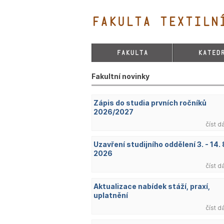
FAKULTA TEXTILNÍ
FAKULTA
KATED
Fakultní novinky
Zápis do studia prvních ročníků
2026/2027
číst d
Uzavření studijního oddělení 3. - 14. 
2026
číst d
Aktualizace nabídek stáží, praxí,
uplatnění
číst d