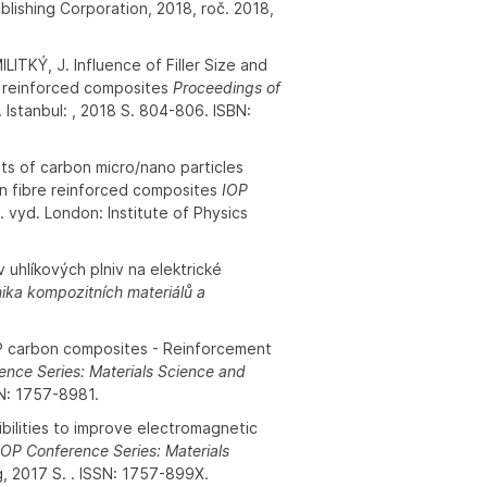
blishing Corporation, 2018, roč. 2018,
TKÝ, J. Influence of Filler Size and
er reinforced composites
Proceedings of
. Istanbul: , 2018 S. 804-806. ISBN:
 of carbon micro/nano particles
 in fibre reinforced composites
IOP
. vyd. London: Institute of Physics
hlíkových plniv na elektrické
ka kompozitních materiálů a
 carbon composites - Reinforcement
ence Series: Materials Science and
SN: 1757-8981.
ilities to improve electromagnetic
IOP Conference Series: Materials
g, 2017 S. . ISSN: 1757-899X.