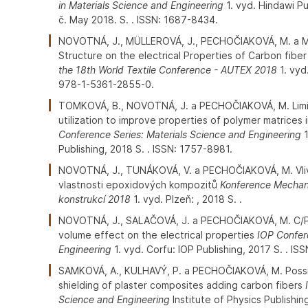
in Materials Science and Engineering
1. vyd. Hindawi Pu
č. May 2018. S. . ISSN: 1687-8434.
NOVOTNÁ, J., MÜLLEROVÁ, J., PECHOČIAKOVÁ, M. a MILI
Structure on the electrical Properties of Carbon fib
the 18th World Textile Conference - AUTEX 2018
1. vyd
978-1-5361-2855-0.
TOMKOVÁ, B., NOVOTNÁ, J. a PECHOČIAKOVÁ, M. Limits
utilization to improve properties of polymer matrices
Conference Series: Materials Science and Engineering
1
Publishing, 2018 S. . ISSN: 1757-8981.
NOVOTNÁ, J., TUNÁKOVÁ, V. a PECHOČIAKOVÁ, M. Vliv u
vlastnosti epoxidových kompozitů
Konference Mechani
konstrukcí 2018
1. vyd. Plzeň: , 2018 S. .
NOVOTNÁ, J., SALAČOVÁ, J. a PECHOČIAKOVÁ, M. C/P
volume effect on the electrical properties
IOP Confer
Engineering
1. vyd. Corfu: IOP Publishing, 2017 S. . IS
SAMKOVÁ, A., KULHAVÝ, P. a PECHOČIAKOVÁ, M. Possib
shielding of plaster composites adding carbon fibers
Science and Engineering
Institute of Physics Publishin