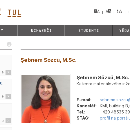
 TUL&
T
RY
UCHAZEČI
STUDENTI
VĚDA
Şebnem Sözcü, M.Sc.
ále
Şebnem Sözcü, M.Sc.
Katedra materiálového inžen
8.
ále
E-mail:
sebnem.sozcu@
Kancelář:
KMI, building B,
Tel.:
+420 48535 3
STAG:
profil na portá
ále