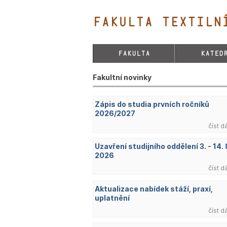
FAKULTA TEXTILNÍ
FAKULTA
KATED
Fakultní novinky
Zápis do studia prvních ročníků
2026/2027
číst d
Uzavření studijního oddělení 3. - 14. 
2026
číst d
Aktualizace nabídek stáží, praxí,
uplatnění
číst d