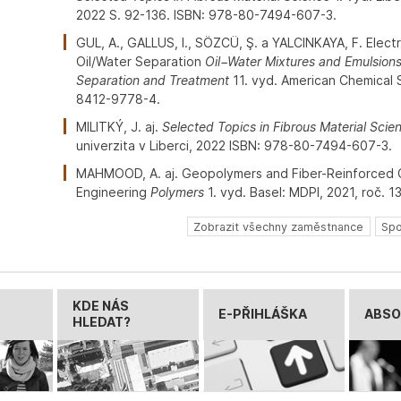
2022 S. 92-136. ISBN: 978-80-7494-607-3.
GUL, A., GALLUS, I., SÖZCÜ, Ş. a YALCINKAYA, F. Elect
Oil/Water Separation
Oil−Water Mixtures and Emulsions
Separation and Treatment
11. vyd. American Chemical 
8412-9778-4.
MILITKÝ, J. aj.
Selected Topics in Fibrous Material Scie
univerzita v Liberci, 2022 ISBN: 978-80-7494-607-3.
MAHMOOD, A. aj. Geopolymers and Fiber-Reinforced C
Engineering
Polymers
1. vyd. Basel: MDPI, 2021, roč. 13
Zobrazit všechny zaměstnance
Spo
KDE NÁS
E-PŘIHLÁŠKA
ABSO
HLEDAT?