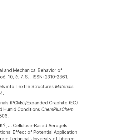
al and Mechanical Behavior of
č. 10, č. 7. S. . ISSN: 2310-2861.
ls into Textile Structures
Materials
44.
erials (PCMs)/Expanded Graphite (EG)
nd Humid Conditions
ChemPlusChem
6506.
Ý, J. Cellulose-Based Aerogels
ional Effect of Potential Application
rec: Technical University of Liberec,