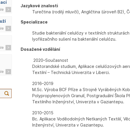
zací
Jazykové znalosti
ále
Turečtina (rodilý mluvčí), Angličtina (úroveň B2), 
uží
Specializace
ále
Studie bakteriální celulózy v textilních strukturác
lyofilizačního sušení na bakteriální celulózu.
ále
Dosažené vzdělání
2020–Současnost
Doktorandské studium, Aplikace celulózových aero
ále
Textilní – Technická Univerzita v Liberci.
2016–2019
M.Sc. Výroba BCF Příze a Strojně Vyráběných Ko
Polypropylenových Granulí, Postgraduální Škola P
Textilního Inženýrství, Univerzita v Gaziantepu.
2010–2015
Bc. Aplikace Voděodolných Netkaných Textilií, Věd
Inženýrství, Univerzita v Gaziantepu.