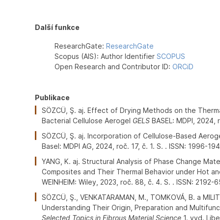
Další funkce
ResearchGate:
ResearchGate
Scopus (AIS): Author Identifier
SCOPUS
Open Research and Contributor ID:
ORCiD
Publikace
SÖZCÜ, Ş. aj. Effect of Drying Methods on the Therm
Bacterial Cellulose Aerogel
GELS
BASEL: MDPI, 2024, ro
SÖZCÜ, Ş. aj. Incorporation of Cellulose-Based Aeroge
Basel: MDPI AG, 2024, roč. 17, č. 1. S. . ISSN: 1996-19
YANG, K. aj. Structural Analysis of Phase Change Mat
Composites and Their Thermal Behavior under Hot a
WEINHEIM: Wiley, 2023, roč. 88, č. 4. S. . ISSN: 2192-
SÖZCÜ, Ş., VENKATARAMAN, M., TOMKOVÁ, B. a MILITK
Understanding Their Origin, Preparation and Multifunct
Selected Topics in Fibrous Material Science
1. vyd. Libe