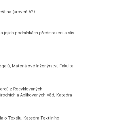
Čeština (úroveň A2).
h a jejích podmínkách předmrazení a vliv
gelů, Materiálové Inženýrství, Fakulta
berců z Recyklovaných
řírodních a Aplikovaných Věd, Katedra
a o Textilu, Katedra Textilního