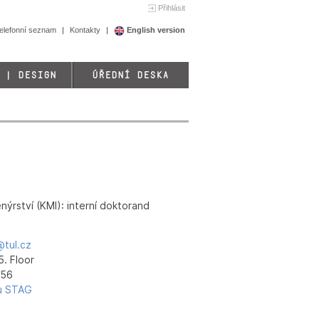
Přihlásit
elefonní seznam
Kontakty
English version
 | DESIGN
ÚŘEDNÍ DESKA
ýrství (KMI): interní doktorand
tul.cz
5. Floor
956
lu STAG