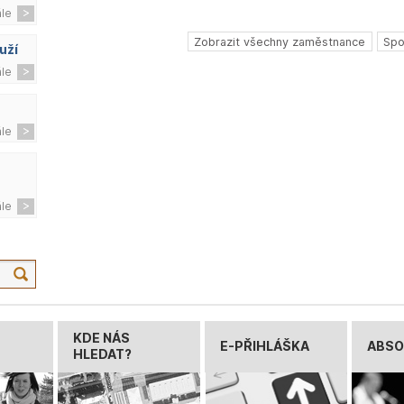
ále
Zobrazit všechny zaměstnance
Spo
uží
ále
ále
ále
KDE NÁS
E-PŘIHLÁŠKA
ABSO
HLEDAT?