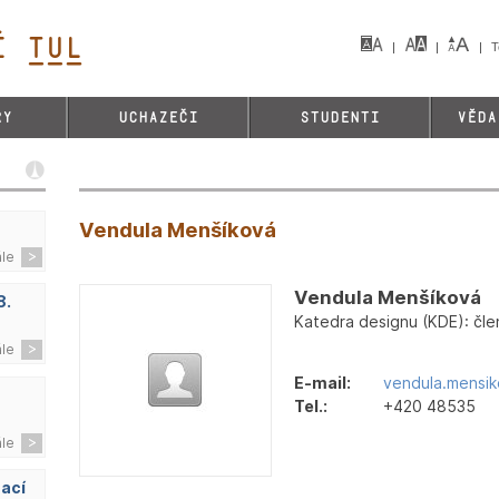
 TUL&
T
RY
UCHAZEČI
STUDENTI
VĚDA
Vendula Menšíková
ále
Vendula Menšíková
8.
Katedra designu (KDE): čle
ále
E-mail:
vendula.mensik
Tel.:
+420 48535
ále
zací