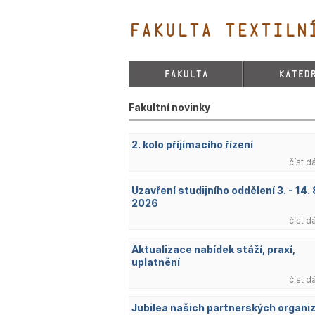
FAKULTA TEXTILNÍ
FAKULTA
KATED
Fakultní novinky
2. kolo příjímacího řízení
číst d
Uzavření studijního oddělení 3. - 14. 
2026
číst d
Aktualizace nabídek stáží, praxí,
uplatnění
číst d
Jubilea našich partnerských organi