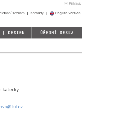
Přihlásit
elefonní seznam
Kontakty
English version
 | DESIGN
ÚŘEDNÍ DESKA
n katedry
ova@tul.cz