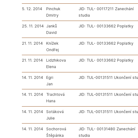
5. 12. 2014
Pinchuk
JID: TUL- 00117211 Zanechání
Dmitry
studia
25. 11. 2014
Janků
JID: TUL- 00133662 Poplatky
David
21. 11. 2014
Knížek
JID: TUL- 00133662 Poplatky
Ondřej
21. 11. 2014
Lidzhikova
JID: TUL- 00133662 Poplatky
Elena
14. 11. 2014
Egri
JID: TUL-00131511 Ukončení stu
Jan
14. 11. 2014
Trachtová
JID: TUL-00131511 Ukončení stu
Hana
14. 11. 2014
Sotáková
JID: TUL-00131511 Ukončení stu
Julie
14. 11. 2014
Sochorová
JID: TUL- 00131480 Zanechání
Štěpánka
studia