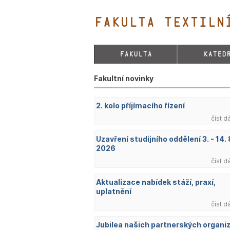
FAKULTA TEXTILNÍ
FAKULTA
KATED
Fakultní novinky
2. kolo příjímacího řízení
číst d
Uzavření studijního oddělení 3. - 14. 
2026
číst d
Aktualizace nabídek stáží, praxí,
uplatnění
číst d
Jubilea našich partnerských organi