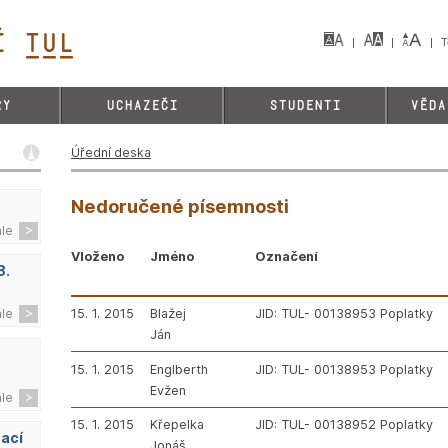
 TUL&
T
RY
UCHAZEČI
STUDENTI
VĚDA
Úřední deska
Nedoručené písemnosti
ále
Vloženo
Jméno
Označení
8.
15. 1. 2015
Blažej
JID: TUL- 00138953 Poplatky
ále
Ján
15. 1. 2015
Englberth
JID: TUL- 00138953 Poplatky
Evžen
ále
15. 1. 2015
Křepelka
JID: TUL- 00138952 Poplatky
zací
Jonáš