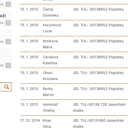
ále
15. 1. 2015
Černá
JID: TUL- 00138952 Poplatky
Dominika
uží
ále
15. 1. 2015
Hurychová
JID: TUL- 00138952 Poplatky
Lucie
15. 1. 2015
Ilcsiková
JID: TUL- 00138952 Poplatky
ále
Mária
15. 1. 2015
Ceralová
JID: TUL- 00138952 Poplatky
Kateřina
ále
15. 1. 2015
Ghiuri
JID: TUL- 00138952 Poplatky
Kristiana
15. 1. 2015
Rethy
JID: TUL- 00138952 Poplatky
Martin
13. 1. 2015
Homoláč
JID: TUL-00138 726 zanechání
Ondřej
studia
17. 12. 2014
Khan
JID: TUL-00131480 zanechání
Alina
studia