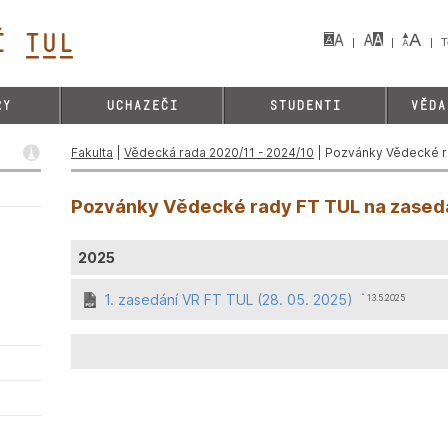
 TUL&
T
RY
UCHAZEČI
STUDENTI
VĚDA
Fakulta
|
Vědecká rada 2020/11 - 2024/10
| Pozvánky Vědecké r
Pozvánky Vědecké rady FT TUL na zasedán
2025
1. zasedání VR FT TUL (28. 05. 2025)
ˆ 13.5.2025