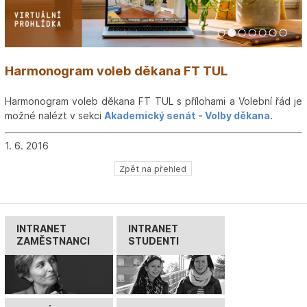
1
2
3
4
5
6
7
Harmonogram voleb děkana FT TUL
Harmonogram voleb děkana FT TUL s přílohami a Volební řád je
možné nalézt v sekci
Akademický senát - Volby děkana
.
1. 6. 2016
Zpět na přehled
INTRANET
INTRANET
ZAMĚSTNANCI
STUDENTI