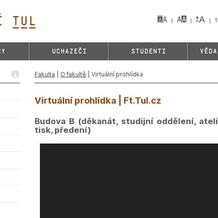
 TUL&
T
RY
UCHAZEČI
STUDENTI
VĚDA
Fakulta
|
O fakultě
| Virtuální prohlídka
Virtuální prohlídka | Ft.Tul.cz
Budova B (děkanát, studijní oddělení, atelié
tisk, předení)