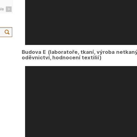
ále
Budova E (laboratoře, tkaní, výroba netkaný
oděvnictví, hodnocení textilií)