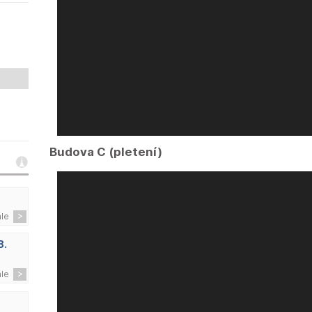
Budova C (pletení)
ále
8.
ále