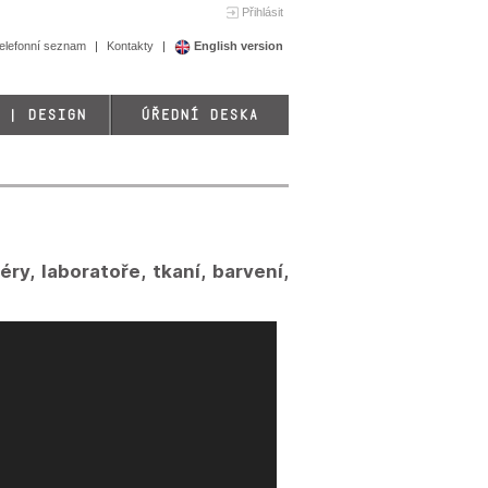
Přihlásit
elefonní seznam
Kontakty
English version
 | DESIGN
ÚŘEDNÍ DESKA
ry, laboratoře, tkaní, barvení,