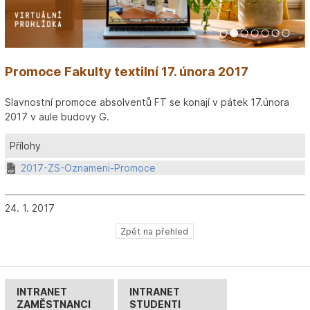
1
2
3
4
5
6
7
Promoce Fakulty textilní 17. února 2017
Slavnostní promoce absolventů FT se konají v pátek 17.února
2017 v aule budovy G.
Přílohy
2017-ZS-Oznameni-Promoce
24. 1. 2017
Zpět na přehled
INTRANET
INTRANET
ZAMĚSTNANCI
STUDENTI