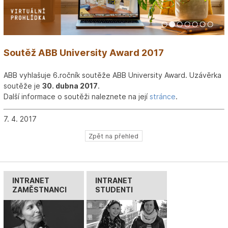
1
2
3
4
5
6
7
Soutěž ABB University Award 2017
ABB vyhlašuje 6.ročník soutěže ABB University Award. Uzávěrka
soutěže je
30. dubna 2017
.
Další informace o soutěži naleznete na její
stránce
.
7. 4. 2017
Zpět na přehled
INTRANET
INTRANET
ZAMĚSTNANCI
STUDENTI