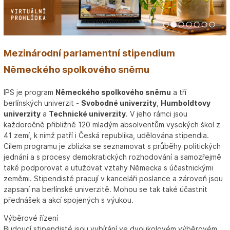
1
2
3
4
5
6
7
Mezinárodní parlamentní stipendium
Německého spolkového sněmu
IPS je program
Německého spolkového sněmu
a tří
berlínských univerzit -
Svobodné univerzity
,
Humboldtovy
univerzity
a
Technické univerzity
. V jeho rámci jsou
každoročně přibližně 120 mladým absolventům vysokých škol z
41 zemí, k nimž patří i Česká republika, udělována stipendia.
Cílem programu je zblízka se seznamovat s průběhy politických
jednání a s procesy demokratických rozhodování a samozřejmě
také podporovat a utužovat vztahy Německa s účastnickými
zeměmi. Stipendisté pracují v kanceláři poslance a zároveň jsou
zapsaní na berlínské univerzitě. Mohou se tak také účastnit
přednášek a akcí spojených s výukou.
Výběrové řízení
Budoucí stipendisté jsou vybírání ve dvoukolovém výběrovém