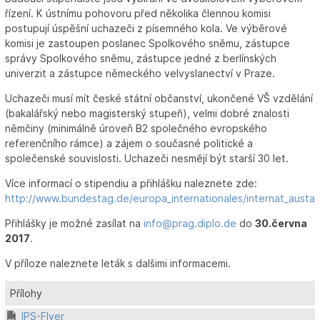
řízení. K ústnímu pohovoru před několika člennou komisi
postupují úspěšní uchazeči z písemného kola. Ve výběrové
komisi je zastoupen poslanec Spolkového sněmu, zástupce
správy Spolkového sněmu, zástupce jedné z berlínských
univerzit a zástupce německého velvyslanectví v Praze.
Uchazeči musí mít české státní občanství, ukončené VŠ vzdělání
(bakalářský nebo magisterský stupeň), velmi dobré znalosti
němčiny (minimálně úroveň B2 společného evropského
referenčního rámce) a zájem o současné politické a
společenské souvislosti. Uchazeči nesmějí být starší 30 let.
Více informací o stipendiu a přihlášku naleznete zde:
http://www.bundestag.de/europa_internationales/internat_austa
Přihlášky je možné zasílat na
info@prag.diplo.de
do
30.června
2017
.
V příloze naleznete leták s dalšimi informacemi.
Přílohy
IPS-Flyer