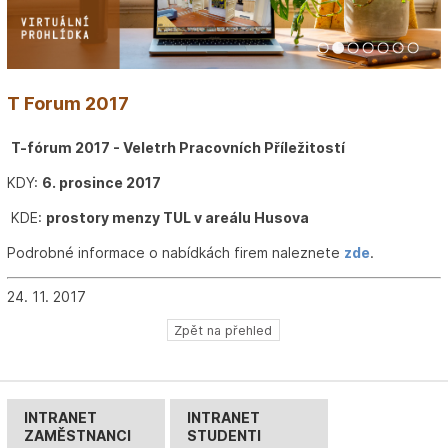
1
2
3
4
5
6
7
T Forum 2017
T-fórum 2017 - Veletrh Pracovních Příležitostí
KDY:
6. prosince 2017
KDE:
prostory menzy TUL v areálu Husova
Podrobné informace o nabídkách firem naleznete
zde
.
24. 11. 2017
Zpět na přehled
INTRANET
INTRANET
ZAMĚSTNANCI
STUDENTI