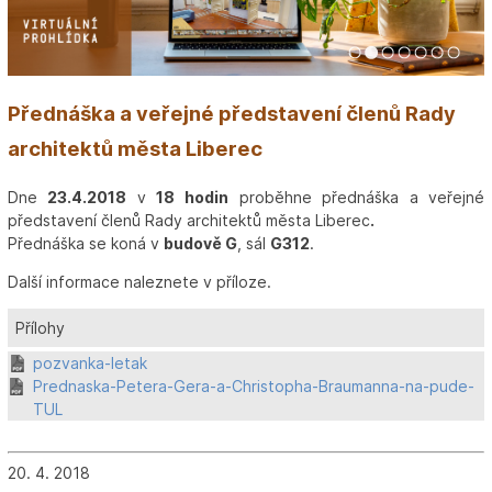
1
2
3
4
5
6
7
Přednáška a veřejné představení členů Rady
architektů města Liberec
Dne
23.4.2018
v
18 hodin
proběhne přednáška a veřejné
představení členů Rady architektů města Liberec
.
Přednáška se koná v
budově G
, sál
G312
.
Další informace naleznete v příloze.
Přílohy
pozvanka-letak
Prednaska-Petera-Gera-a-Christopha-Braumanna-na-pude-
TUL
20. 4. 2018