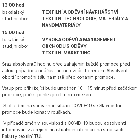
13:00 hod
bakalářský
TEXTILNÍ A ODĚVNÍ NÁVRHÁŘSTVÍ
studijní obor
TEXTILNÍ TECHNOLOGIE, MATERIÁLY A
NANOMATERIÁLY
15:00 hod
bakalářský
VÝROBA ODĚVŮ A MANAGEMENT
studijní obor
OBCHODU S ODĚVY
TEXTILNÍ MARKETING
Sraz absolventů hodinu před zahájením každé promoce před
aulou, případnou neúčast nutno oznámit předem. Absolventi
obdrží promoční šálu na místě před konáním promoce.
Vstup pro přihlížející bude umožněn 10 – 15 minut před začátkem
promoce, počet přihlížejících není omezen.
S ohledem na současnou situaci COVID-19 se Slavnostní
promoce bude konat v rouškách.
V případě změn v souvislosti s COVID-19 budou absolventi
informováni zveřejněním aktuálních informací na stránkách
Fakulty textilní TUL.