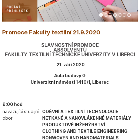
1
2
3
4
5
6
7
Promoce Fakulty textilní 21.9.2020
SLAVNOSTNÍ PROMOCE
ABSOLVENTŮ
FAKULTY TEXTILNÍ TECHNICKÉ UNIVERZITY V LIBERCI
21. září 2020
Aula budovy G
Univerzitní náměstí 1410/1, Liberec
9:00 hod
navazující studijní
ODĚVNÍ A TEXTILNÍ TECHNOLOGIE
obor
NETKANÉ A NANOVLÁKENNÉ MATERIÁLY
PRODUKTOVÉ INŽENÝRSTVÍ
CLOTHING AND TEXTILE ENGINEERING
NONWOVEN AND NANOMATERIALS