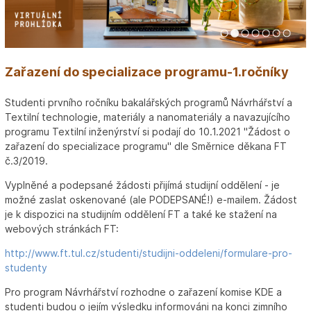
1
2
3
4
5
6
7
Zařazení do specializace programu-1.ročníky
Studenti prvního ročníku bakalářských programů Návrhářství a
Textilní technologie, materiály a nanomateriály a navazujícího
programu Textilní inženýrství si podají do 10.1.2021 "Žádost o
zařazení do specializace programu" dle Směrnice děkana FT
č.3/2019.
Vyplněné a podepsané žádosti přijímá studijní oddělení - je
možné zaslat oskenované (ale PODEPSANÉ!) e-mailem. Žádost
je k dispozici na studijním oddělení FT a také ke stažení na
webových stránkách FT:
http://www.ft.tul.cz/studenti/studijni-oddeleni/formulare-pro-
studenty
Pro program Návrhářství rozhodne o zařazení komise KDE a
studenti budou o jejím výsledku informováni na konci zimního