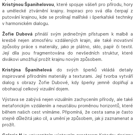
Kristýnou Španihelovou
, které spojuje vášeň pro přírodu, hory
a umělecké ztvárnění krajiny. Inspiraci pro svá díla čerpají z
putování krajinou, kde se prolínají malířské i šperkařské techniky
v harmonickém dialogu.
Žofie Dubová
přináší svým jedinečným přístupem k malbě a
kresbě nejen atmosféru vzdálených krajin, ale také inovativní
způsoby práce s materiály, jako je plátno, sklo, papír či textil.
Její díla jsou fragmentována do nevšedních struktur, které
divákovi umožňují prožít krajinu novým způsobem.
Kristýna Španihelová
do svých šperků vkládá detaily
inspirované přírodními materiály a texturami. Její tvorba vytváří
dialog s obrazy Žofie Dubové, kdy šperky jemně doplňují a
obohacují celkový vizuální dojem.
Výstava se zabývá nejen vizuálním zachycením přírody, ale také
metaforickým vzdálením a neustálou proměnou horizontů, které
během našich cest vnímáme. Připomíná, že cesta sama je často
stejně důležitá jako cíl, a umění je způsobem, jak ji zaznamenat a
prožít.