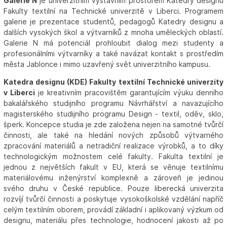
Galerie N
je univerzitním výstavním prostorem Katedry designu
Fakulty textilní na Technické univerzitě v Liberci. Programem
galerie je prezentace studentů, pedagogů Katedry designu a
dalších vysokých škol a výtvarníků z mnoha uměleckých oblastí.
Galerie N má potenciál prohloubit dialog mezi studenty a
profesionálními výtvarníky a také navázat kontakt s prostředím
města Jablonce i mimo uzavřený svět univerzitního kampusu.
Katedra designu (KDE) Fakulty textilní Technické univerzity
v Liberci
je kreativním pracovištěm garantujícím výuku denního
bakalářského studijního programu Návrhářství a navazujícího
magisterského studijního programu Design - textil, oděv, sklo,
šperk. Koncepce studia je zde založena nejen na samotné tvůrčí
činnosti, ale také na hledání nových způsobů výtvarného
zpracování materiálů a netradiční realizace výrobků, a to díky
technologickým možnostem celé fakulty. Fakulta textilní je
jednou z největších fakult v EU, která se věnuje textilnímu
materiálovému inženýrství komplexně a zároveň je jedinou
svého druhu v České republice. Pouze liberecká univerzita
rozvíjí tvůrčí činnosti a poskytuje vysokoškolské vzdělání napříč
celým textilním oborem, provádí základní i aplikovaný výzkum od
designu, materiálu přes technologie, hodnocení jakosti až po