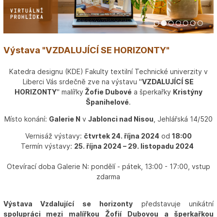
1
2
3
4
5
6
7
Výstava "VZDALUJÍCÍ SE HORIZONTY"
Katedra designu (KDE) Fakulty textilní Technické univerzity v
Liberci Vás srdečně zve na výstavu "
VZDALUJÍCÍ SE
HORIZONTY
" malířky
Žofie Dubové
a šperkařky
Kristýny
Španihelové
.
Místo konání:
Galerie N
v
Jablonci nad Nisou
, Jehlářská 14/520
Vernisáž výstavy:
čtvrtek 24. října 2024
od
18:00
Termín výstavy:
25. října 2024 – 29. listopadu 2024
Otevírací doba Galerie N: pondělí - pátek, 13:00 - 17:00, vstup
zdarma
Výstava Vzdalující se horizonty
představuje unikátní
spolupráci mezi malířkou Žofií Dubovou a šperkařkou