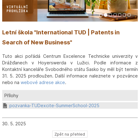
1
2
3
4
5
6
7
Letní škola "International TUD | Patents in
Search of New Business"
Tuto akci pořádá Centrum Excelence Technicke univerzity v
Drážďanech v Hoyerswerda v Lužici. Podle informace z
Kontaktní kanceláře Svobodného státu Sasko by měl být termín
31. 5. 2025 prodloužen. Další informace naleznete v pozvánce
nebo na
webové adrese akce
.
Přílohy
pozvanka-TUDexcite-SummerSchool-2025
30. 5. 2025
Zpět na přehled