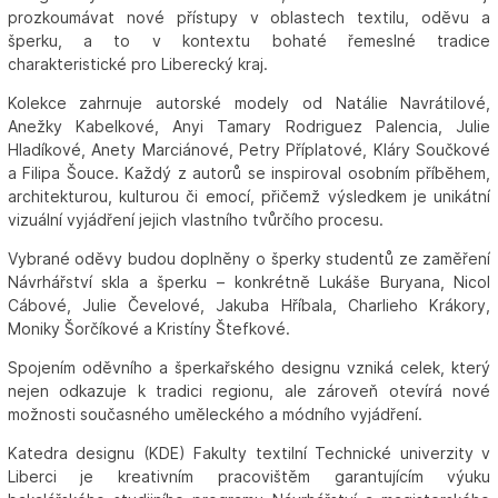
prozkoumávat nové přístupy v oblastech textilu, oděvu a
šperku, a to v kontextu bohaté řemeslné tradice
charakteristické pro Liberecký kraj.
Kolekce zahrnuje autorské modely od Natálie Navrátilové,
Anežky Kabelkové, Anyi Tamary Rodriguez Palencia, Julie
Hladíkové, Anety Marciánové, Petry Příplatové, Kláry Součkové
a Filipa Šouce. Každý z autorů se inspiroval osobním příběhem,
architekturou, kulturou či emocí, přičemž výsledkem je unikátní
vizuální vyjádření jejich vlastního tvůrčího procesu.
Vybrané oděvy budou doplněny o šperky studentů ze zaměření
Návrhářství skla a šperku – konkrétně Lukáše Buryana, Nicol
Cábové, Julie Čevelové, Jakuba Hříbala, Charlieho Krákory,
Moniky Šorčíkové a Kristíny Štefkové.
Spojením oděvního a šperkařského designu vzniká celek, který
nejen odkazuje k tradici regionu, ale zároveň otevírá nové
možnosti současného uměleckého a módního vyjádření.
Katedra designu (KDE) Fakulty textilní Technické univerzity v
Liberci je kreativním pracovištěm garantujícím výuku