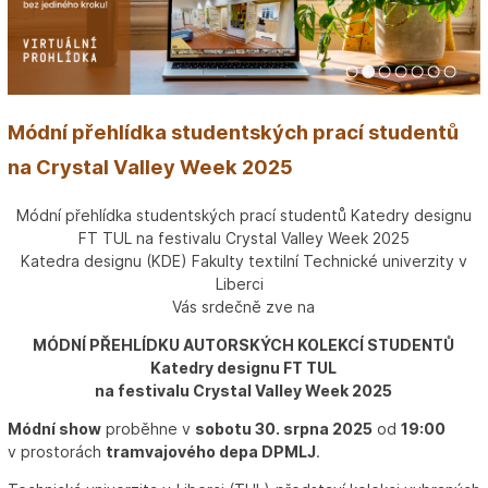
1
2
3
4
5
6
7
Módní přehlídka studentských prací studentů
na Crystal Valley Week 2025
Módní přehlídka studentských prací studentů Katedry designu
FT TUL na festivalu Crystal Valley Week 2025
Katedra designu (KDE) Fakulty textilní Technické univerzity v
Liberci
Vás srdečně zve na
MÓDNÍ PŘEHLÍDKU AUTORSKÝCH KOLEKCÍ STUDENTŮ
Katedry designu FT TUL
na festivalu Crystal Valley Week 2025
Módní show
proběhne v
sobotu 30. srpna 2025
od
19:00
v prostorách
tramvajového depa DPMLJ
.