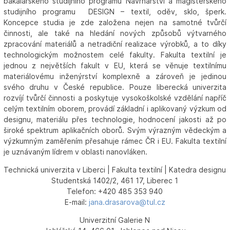
bakalářského studijního programu Návrhářství a magisterského
studijního programu DESIGN – textil, oděv, sklo, šperk.
Koncepce studia je zde založena nejen na samotné tvůrčí
činnosti, ale také na hledání nových způsobů výtvarného
zpracování materiálů a netradiční realizace výrobků, a to díky
technologickým možnostem celé fakulty. Fakulta textilní je
jednou z největších fakult v EU, která se věnuje textilnímu
materiálovému inženýrství komplexně a zároveň je jedinou
svého druhu v České republice. Pouze liberecká univerzita
rozvíjí tvůrčí činnosti a poskytuje vysokoškolské vzdělání napříč
celým textilním oborem, provádí základní i aplikovaný výzkum od
designu, materiálu přes technologie, hodnocení jakosti až po
široké spektrum aplikačních oborů. Svým výrazným vědeckým a
výzkumným zaměřením přesahuje rámec ČR i EU. Fakulta textilní
je uznávaným lídrem v oblasti nanovláken.
Technická univerzita v Liberci | Fakulta textilní | Katedra designu
Studentská 1402/2, 461 17, Liberec 1
Telefon: +420 485 353 940
E-mail:
jana.drasarova@tul.cz
Univerzitní Galerie N