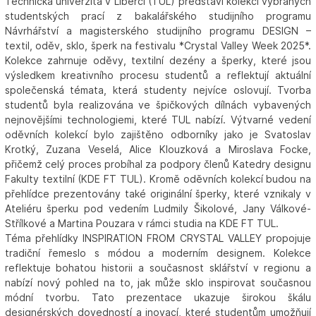
Technická univerzita v Liberci (TUL) představí kolekci vybraných
studentských prací z bakalářského studijního programu
Návrhářství a magisterského studijního programu DESIGN –
textil, oděv, sklo, šperk na festivalu *Crystal Valley Week 2025*.
Kolekce zahrnuje oděvy, textilní dezény a šperky, které jsou
výsledkem kreativního procesu studentů a reflektují aktuální
společenská témata, která studenty nejvíce oslovují. Tvorba
studentů byla realizována ve špičkových dílnách vybavených
nejnovějšími technologiemi, které TUL nabízí. Výtvarné vedení
oděvních kolekcí bylo zajištěno odborníky jako je Svatoslav
Krotký, Zuzana Veselá, Alice Klouzková a Miroslava Focke,
přičemž celý proces probíhal za podpory členů Katedry designu
Fakulty textilní (KDE FT TUL). Kromě oděvních kolekcí budou na
přehlídce prezentovány také originální šperky, které vznikaly v
Ateliéru šperku pod vedením Ludmily Šikolové, Jany Válkové-
Střílkové a Martina Pouzara v rámci studia na KDE FT TUL.
Téma přehlídky INSPIRATION FROM CRYSTAL VALLEY propojuje
tradiční řemeslo s módou a moderním designem. Kolekce
reflektuje bohatou historii a současnost sklářství v regionu a
nabízí nový pohled na to, jak může sklo inspirovat současnou
módní tvorbu. Tato prezentace ukazuje širokou škálu
designérských dovedností a inovací, které studentům umožňují