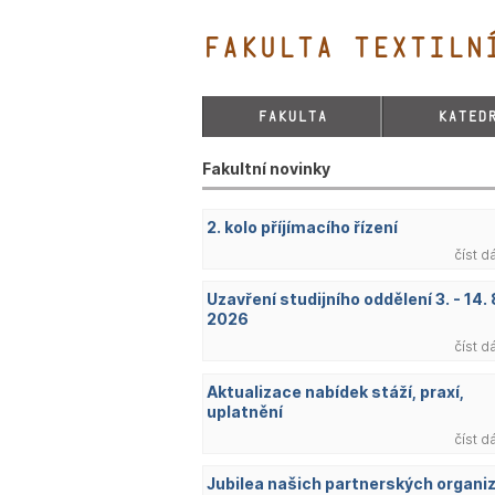
FAKULTA TEXTILNÍ
FAKULTA
KATED
Fakultní novinky
2. kolo příjímacího řízení
číst d
Uzavření studijního oddělení 3. - 14. 
2026
číst d
Aktualizace nabídek stáží, praxí,
uplatnění
číst d
Jubilea našich partnerských organi