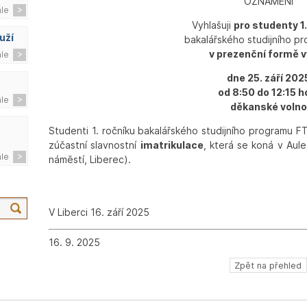
OZNÁMENÍ
ále
Vyhlašuji
pro studenty 1.
uží
bakalářského studijního p
v prezenční formě 
ále
dne 25. září 202
od 8:50 do 12:15 h
ále
děkanské volno
Studenti 1. ročníku bakalářského studijního programu F
zúčastní slavnostní
imatrikulace
, která se koná v Aul
ále
náměstí, Liberec).
V Liberci 16. září 2025
16. 9. 2025
Zpět na přehled