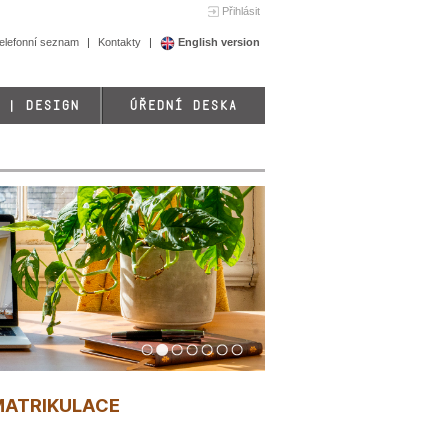
Přihlásit
elefonní seznam
Kontakty
English version
 | DESIGN
ÚŘEDNÍ DESKA
1
2
3
4
5
6
7
 IMATRIKULACE