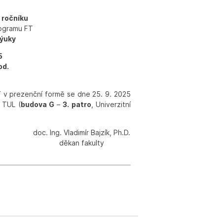
 ročníku
rogramu FT
výuky
5
od.
T v prezenční formě se dne 25. 9. 2025
e TUL (
budova G
–
3. patro
, Univerzitní
doc. Ing. Vladimír Bajzík, Ph.D.
děkan fakulty