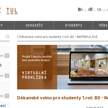
 TUL&
T
RY
UCHAZEČI
STUDENTI
VĚDA
| Děkanské volno pro studenty 1.roč. BS - IMATRIKULACE
ále
8.
ále
ále
Děkanské volno pro studenty 1.roč. BS -
zací