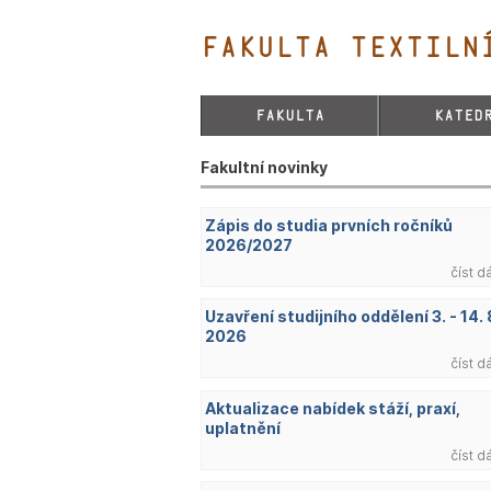
FAKULTA TEXTILNÍ
FAKULTA
KATED
Fakultní novinky
Zápis do studia prvních ročníků
2026/2027
číst d
Uzavření studijního oddělení 3. - 14. 
2026
číst d
Aktualizace nabídek stáží, praxí,
uplatnění
číst d