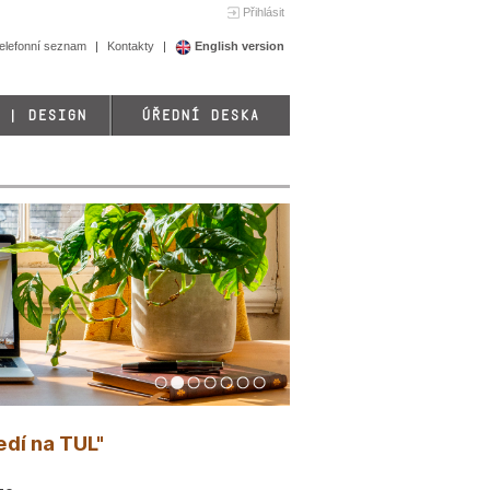
Přihlásit
elefonní seznam
Kontakty
English version
 | DESIGN
ÚŘEDNÍ DESKA
1
2
3
4
5
6
7
dí na TUL"