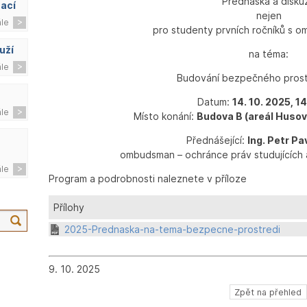
Přednáška a disku
zací
nejen
ále
pro studenty prvních ročníků s
uží
na téma:
ále
Budování bezpečného prost
Datum:
14. 10. 2025, 1
ále
Místo konání:
Budova B (areál Husov
Přednášející:
Ing. Petr Pav
ombudsman – ochránce práv studujících
ále
Program a podrobnosti naleznete v příloze
Přílohy
2025-Prednaska-na-tema-bezpecne-prostredi
9. 10. 2025
Zpět na přehled