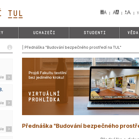
 TUL&
T
RY
UCHAZEČI
STUDENTI
VĚDA
| Přednáška "Budování bezpečného prostředí na TUL"
ále
8.
ále
Přednáška "Budování bezpečného prostře
ále