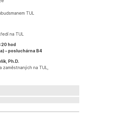
ze
 ombudsmanem TUL
ředí na TUL
4:20 hod
a) – posluchárna B4
lík, Ph.D.
 a zaměstnaných na TUL,