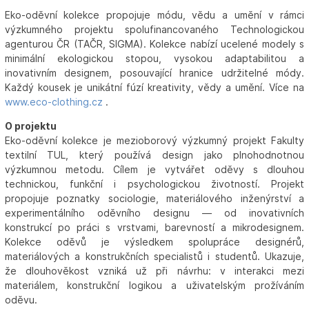
Eko-oděvní kolekce propojuje módu, vědu a umění v rámci
výzkumného projektu spolufinancovaného Technologickou
agenturou ČR (TAČR, SIGMA). Kolekce nabízí ucelené modely s
minimální ekologickou stopou, vysokou adaptabilitou a
inovativním designem, posouvající hranice udržitelné módy.
Každý kousek je unikátní fúzí kreativity, vědy a umění. Více na
www.eco-clothing.cz
.
O projektu
Eko-oděvní kolekce je mezioborový výzkumný projekt Fakulty
textilní TUL, který používá design jako plnohodnotnou
výzkumnou metodu. Cílem je vytvářet oděvy s dlouhou
technickou, funkční i psychologickou životností. Projekt
propojuje poznatky sociologie, materiálového inženýrství a
experimentálního oděvního designu — od inovativních
konstrukcí po práci s vrstvami, barevností a mikrodesignem.
Kolekce oděvů je výsledkem spolupráce designérů,
materiálových a konstrukčních specialistů i studentů. Ukazuje,
že dlouhověkost vzniká už při návrhu: v interakci mezi
materiálem, konstrukční logikou a uživatelským prožíváním
oděvu.