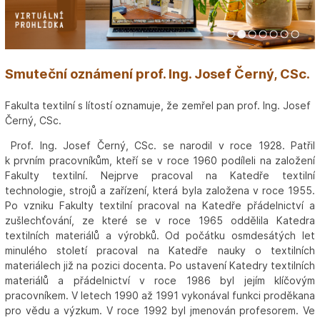
1
2
3
4
5
6
7
Smuteční oznámení prof. Ing. Josef Černý, CSc.
Fakulta textilní s lítostí oznamuje, že zemřel pan prof. Ing. Josef
Černý, CSc.
Prof. Ing. Josef Černý, CSc. se narodil v roce 1928. Patřil
k prvním pracovníkům, kteří se v roce 1960 podíleli na založení
Fakulty textilní. Nejprve pracoval na Katedře textilní
technologie, strojů a zařízení, která byla založena v roce 1955.
Po vzniku Fakulty textilní pracoval na Katedře přádelnictví a
zušlechťování, ze které se v roce 1965 oddělila Katedra
textilních materiálů a výrobků. Od počátku osmdesátých let
minulého století pracoval na Katedře nauky o textilních
materiálech již na pozici docenta. Po ustavení Katedry textilních
materiálů a přádelnictví v roce 1986 byl jejím klíčovým
pracovníkem. V letech 1990 až 1991 vykonával funkci proděkana
pro vědu a výzkum. V roce 1992 byl jmenován profesorem. Ve