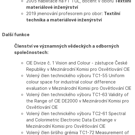
2005 habilitace na FT TUL, docent v oboru
Textilní
materiálové inženýrství
2019 jmenování profesorem pro obor:
Textilní
technika a materiálové inženýrství
Další funkce
Členství ve významných vědeckých a odborných
společnostech:
CIE Divize č. 1 Vision and Colour - zástupce České
Republiky v Mezinárodní Komisi pro Osvětlování CIE
Volený člen technického výboru TC1-55 Uniform
colour space for industrial colour difference
evaluation v Mezinárodní Komisi pro Osvětlování CIE
Volený člen technického výboru TC1-63 Validity of
the Range of CIE DE2000 v Mezinárodní Komisi pro
Osvětlování CIE
Volený člen technického výboru TC2-61 Spectral
and Colorimetric Electronic Data Exchange v
Mezinárodní Komisi pro Osvětlování CIE
Volený člen širšího grémia TC1-72 Measurement of