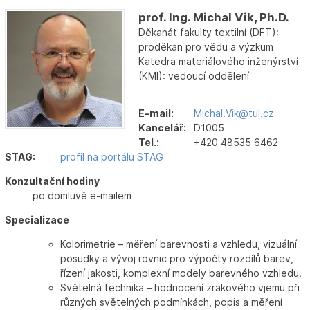
prof. Ing. Michal Vik, Ph.D.
Děkanát fakulty textilní (DFT):
proděkan pro vědu a výzkum
Katedra materiálového inženýrství
(KMI): vedoucí oddělení
E-mail:
Michal.Vik@tul.cz
Kancelář:
D1005
Tel.:
+420 48535 6462
STAG:
profil na portálu STAG
Konzultační hodiny
po domluvě e-mailem
Specializace
Kolorimetrie – měření barevnosti a vzhledu, vizuální
posudky a vývoj rovnic pro výpočty rozdílů barev,
řízení jakosti, komplexní modely barevného vzhledu.
Světelná technika – hodnocení zrakového vjemu při
různých světelných podmínkách, popis a měření