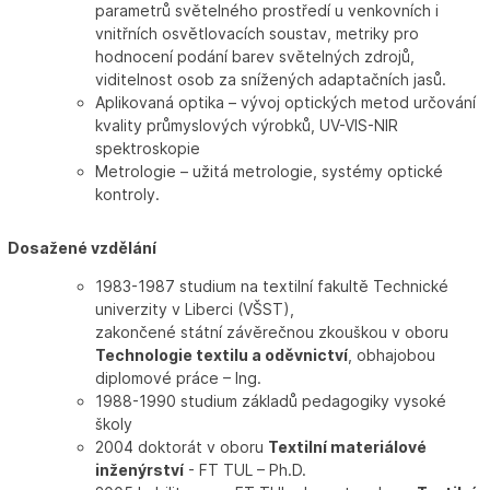
parametrů světelného prostředí u venkovních i
vnitřních osvětlovacích soustav, metriky pro
hodnocení podání barev světelných zdrojů,
viditelnost osob za snížených adaptačních jasů.
Aplikovaná optika – vývoj optických metod určování
kvality průmyslových výrobků, UV-VIS-NIR
spektroskopie
Metrologie – užitá metrologie, systémy optické
kontroly.
Dosažené vzdělání
1983-1987 studium na textilní fakultě Technické
univerzity v Liberci (VŠST),
zakončené státní závěrečnou zkouškou v oboru
Technologie textilu a oděvnictví
, obhajobou
diplomové práce – Ing.
1988-1990 studium základů pedagogiky vysoké
školy
2004 doktorát v oboru
Textilní materiálové
inženýrství
- FT TUL – Ph.D.