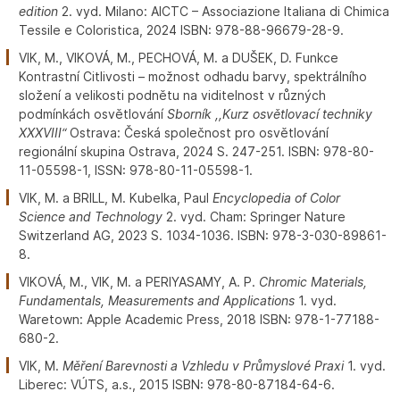
edition
2. vyd. Milano: AICTC – Associazione Italiana di Chimica
Tessile e Coloristica, 2024 ISBN: 978-88-96679-28-9.
VIK, M., VIKOVÁ, M., PECHOVÁ, M. a DUŠEK, D. Funkce
Kontrastní Citlivosti – možnost odhadu barvy, spektrálního
složení a velikosti podnětu na viditelnost v různých
podmínkách osvětlování
Sborník ,,Kurz osvětlovací techniky
XXXVIII“
Ostrava: Česká společnost pro osvětlování
regionální skupina Ostrava, 2024 S. 247-251. ISBN: 978-80-
11-05598-1, ISSN: 978-80-11-05598-1.
VIK, M. a BRILL, M. Kubelka, Paul
Encyclopedia of Color
Science and Technology
2. vyd. Cham: Springer Nature
Switzerland AG, 2023 S. 1034-1036. ISBN: 978-3-030-89861-
8.
VIKOVÁ, M., VIK, M. a PERIYASAMY, A. P.
Chromic Materials,
Fundamentals, Measurements and Applications
1. vyd.
Waretown: Apple Academic Press, 2018 ISBN: 978-1-77188-
680-2.
VIK, M.
Měření Barevnosti a Vzhledu v Průmyslové Praxi
1. vyd.
Liberec: VÚTS, a.s., 2015 ISBN: 978-80-87184-64-6.