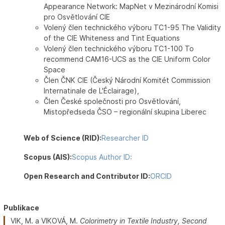
Appearance Network: MapNet v Mezinárodní Komisi
pro Osvětlování CIE
Volený člen technického výboru TC1-95 The Validity
of the CIE Whiteness and Tint Equations
Volený člen technického výboru TC1-100 To
recommend CAM16-UCS as the CIE Uniform Color
Space
Člen ČNK CIE (Český Národní Komitét Commission
Internatinale de L'Éclairage),
Člen České společnosti pro Osvětlování,
Mistopředseda ČSO – regionální skupina Liberec
Web of Science (RID):
Researcher ID
Scopus (AIS):
Scopus Author ID:
Open Research and Contributor ID:
ORCID
Publikace
VIK, M. a VIKOVÁ, M.
Colorimetry in Textile Industry, Second