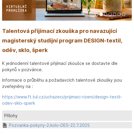
1
2
3
4
5
6
7
Talentová přijímací zkouška pro navazující
magisterský studijní program DESIGN-textil,
oděv, sklo, šperk
K jednodenní talentové přijímací zkoušce se dostavte dle
pokynů v pozvánce.
Informace o průběhu a požadavcích talentové zkoušky jsou
zveřejněny na :
https://www.ft.tul.cz/uchazeci/prijimaci-rizeni/design-textil-
odev-sklo-sperk
Přílohy
Pozvanka-pokyny-2.kolo-DES-22.7.2025