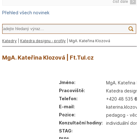
číst dále
Přehled všech novinek
Katedry
|
Katedra designu - profily
| MgA. Kateřina Klozová
MgA. Kateřina Klozová | Ft.Tul.cz
Jméno:
MgA. Kateřina 
Pracoviště:
Katedra designu
Telefon:
+420 48 535
6
E-mail:
katerina.klozov
Pozice:
pedagog - věd
Konzultační hodiny:
individuální do
STAG:
RUV: