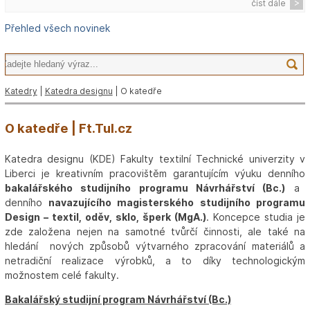
číst dále
Přehled všech novinek
Katedry
|
Katedra designu
| O katedře
O katedře | Ft.Tul.cz
Katedra designu (KDE) Fakulty textilní Technické univerzity v
Liberci je kreativním pracovištěm garantujícím výuku denního
bakalářského studijního programu Návrhářství (Bc.)
a
denního
navazujícího magisterského studijního programu
Design – textil, oděv, sklo, šperk (MgA.)
. Koncepce studia je
zde založena nejen na samotné tvůrčí činnosti, ale také na
hledání nových způsobů výtvarného zpracování materiálů a
netradiční realizace výrobků, a to díky technologickým
možnostem celé fakulty.
Bakalářský studijní program Návrhářství (Bc.)