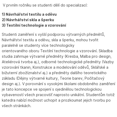
V prvním ročníku se studenti dělí do specializací:
1) Návrhářství textilu a oděvu
2) Návrhářství skla a šperku
3) Textilní technologie a vzorování
Studenti zaměření s vyšší podporou výtvarných předmětů,
Návrhářství textilu a oděvu, skla a šperku, mohou tvořit
paralelně se studenty více technologicky
orientovaného oboru Textilní technologie a vzorování. Skladba
studia zahrnuje výtvarné předměty (Kresba, Malba pro design,
Ateliérová tvorba aj.), odborné technologické předměty (Vazby
vzorování tkanin, Konstrukce a modelování oděvů, Sklářské a
bižuterní zbožíznalství aj.) a předměty dalšího teoretického
základu (Dějiny výtvarné kultury, Teorie barev, Počítačový
design aj.). V porovnání s vysokými školami obdobného zaměření
je tato koncepce ve spojení s ojedinělou technologickou
vybaveností všech pracovišť naprosto unikátní. Studentům totiž
katedra nabízí možnost uchopit a prozkoumat jejich tvorbu po
všech stránkách.