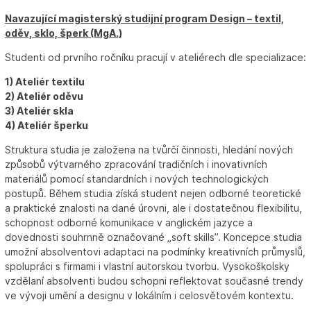
Navazující magisterský studijní program Design – textil,
oděv, sklo, šperk (MgA.)
Studenti od prvního ročníku pracují v ateliérech dle specializace:
1) Ateliér textilu
2) Ateliér oděvu
3) Ateliér skla
4) Ateliér šperku
Struktura studia je založena na tvůrčí činnosti, hledání nových
způsobů výtvarného zpracování tradičních i inovativních
materiálů pomocí standardních i nových technologických
postupů. Během studia získá student nejen odborné teoretické
a praktické znalosti na dané úrovni, ale i dostatečnou flexibilitu,
schopnost odborné komunikace v anglickém jazyce a
dovednosti souhrnně označované „soft skills”. Koncepce studia
umožní absolventovi adaptaci na podmínky kreativních průmyslů,
spolupráci s firmami i vlastní autorskou tvorbu. Vysokoškolsky
vzdělaní absolventi budou schopni reflektovat současné trendy
ve vývoji umění a designu v lokálním i celosvětovém kontextu.