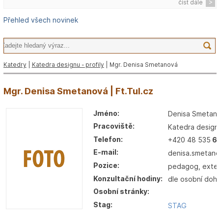
číst dále
Přehled všech novinek
Katedry
|
Katedra designu - profily
| Mgr. Denisa Smetanová
Mgr. Denisa Smetanová | Ft.Tul.cz
Jméno:
Denisa Smetan
Pracoviště:
Katedra design
Telefon:
+420 48 535
6
E-mail:
denisa.smetano
Pozice:
pedagog, extern
Konzultační hodiny:
dle osobní doh
Osobní stránky:
Stag:
STAG