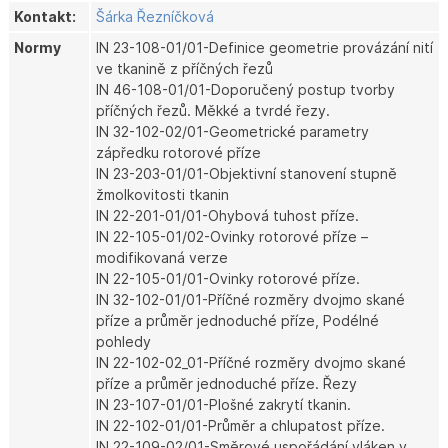
Kontakt:
Šárka Řezníčková
Normy
IN 23-108-01/01-Definice geometrie provázání nití
ve tkanině z příčných řezů
IN 46-108-01/01-Doporučený postup tvorby
příčných řezů. Měkké a tvrdé řezy.
IN 32-102-02/01-Geometrické parametry
zápředku rotorové příze
IN 23-203-01/01-Objektivní stanovení stupně
žmolkovitosti tkanin
IN 22-201-01/01-Ohybová tuhost příze.
IN 22-105-01/02-Ovinky rotorové příze –
modifikovaná verze
IN 22-105-01/01-Ovinky rotorové příze.
IN 32-102-01/01-Příčné rozměry dvojmo skané
příze a průměr jednoduché příze, Podélné
pohledy
IN 22-102-02_01-Příčné rozměry dvojmo skané
příze a průměr jednoduché příze. Řezy
IN 23-107-01/01-Plošné zakrytí tkanin.
IN 22-102-01/01-Průměr a chlupatost příze.
IN 22-109-02/01-Směrové uspořádání vláken v