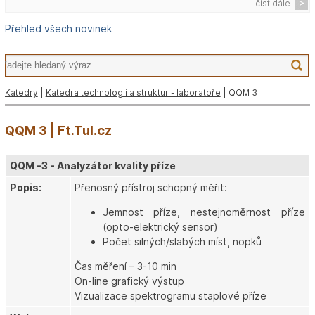
číst dále
Přehled všech novinek
Katedry
|
Katedra technologií a struktur - laboratoře
| QQM 3
QQM 3 | Ft.Tul.cz
QQM -3 - Analyzátor kvality příze
Popis:
Přenosný přístroj schopný měřit:
Jemnost příze, nestejnoměrnost příze
(opto-elektrický sensor)
Počet silných/slabých míst, nopků
Čas měření – 3-10 min
On-line grafický výstup
Vizualizace spektrogramu staplové příze