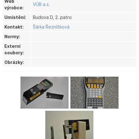
Web
VÚB a.s.
výrobce:
Umístění:
Budova D, 2. patro
Kontakt:
Šárka Řezníčková
Normy:
Externí
soubory:
Obrázky: