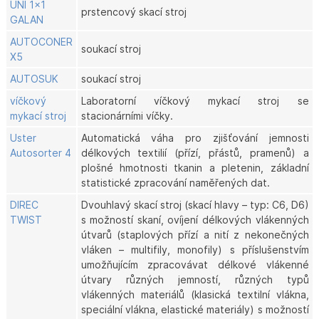
UNI 1x1
prstencový skací stroj
GALAN
AUTOCONER
soukací stroj
X5
AUTOSUK
soukací stroj
víčkový
Laboratorní víčkový mykací stroj se
mykací stroj
stacionárními víčky.
Uster
Automatická váha pro zjišťování jemnosti
Autosorter 4
délkových textilií (přízí, přástů, pramenů) a
plošné hmotnosti tkanin a pletenin, základní
statistické zpracování naměřených dat.
DIREC
Dvouhlavý skací stroj (skací hlavy – typ: C6, D6)
TWIST
s možností skaní, ovíjení délkových vlákenných
útvarů (staplových přízí a nití z nekonečných
vláken – multifily, monofily) s příslušenstvím
umožňujícím zpracovávat délkové vlákenné
útvary různých jemností, různých typů
vlákenných materiálů (klasická textilní vlákna,
speciální vlákna, elastické materiály) s možností