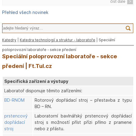
číst dále
Přehled všech novinek
Katedry
|
Katedra technologií a struktur - laboratoře
| Speciální
poloprovozní laboratoře - sekce předení
Speciální poloprovozní laboratoře - sekce
předení | Ft.Tul.cz
Specifická zařízení a výstupy
Laboratoř disponuje těmito zařízeními:
BD-RNOM
Rotorový dopřádací stroj – přestavba z typu
BD – RN.
prstencový
Laboratorní bavlnářský prstencový dopřádací
dopřádací
stroj s možností příst přízi přímo z pramene
stroj
nebo z přástu.