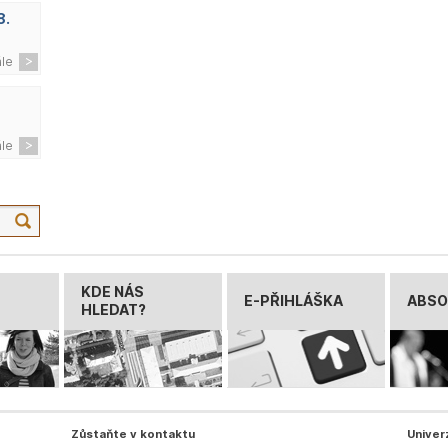
8.
ále
ále
KDE NÁS
E-PŘIHLÁŠKA
ABSO
HLEDAT?
Zůstaňte v kontaktu
Univer