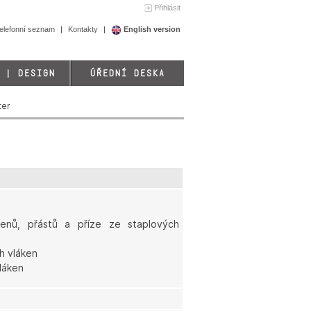
Přihlásit
elefonní seznam
Kontakty
English version
 | DESIGN
ÚŘEDNÍ DESKA
ter
enů, přástů a příze ze staplových
h vláken
láken