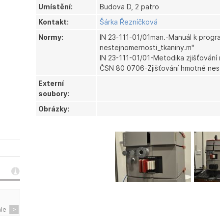
Umístění:
Budova D, 2 patro
Kontakt:
Šárka Řezníčková
Normy:
IN 23-111-01/01man.-Manuál k prog
nestejnomernosti_tkaniny.m"
IN 23-111-01/01-Metodika zjišťování
ČSN 80 0706-Zjišťování hmotné nest
Externí
soubory:
Obrázky:
ále