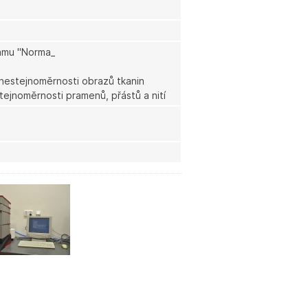
ramu "Norma_
 nestejnoměrnosti obrazů tkanin
ejnoměrnosti pramenů, přástů a nití