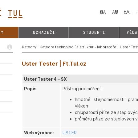
 TUL&
T
RY
UCHAZEČI
STUDENTI
VĚDA
Katedry
|
Katedra technologií a struktur - laboratoře
| Uster Tes
Uster Tester | Ft.Tul.cz
Uster Tester 4 – SX
Popis
Přístroj pro měření:
hmotné stejnoměrnosti pram
vláken
chlupatosti příze ze staplovýc
průměru příze ze staplových v
Web výrobce:
USTER