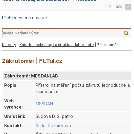
číst dále
Přehled všech novinek
Katedry
|
Katedra technologií a struktur - laboratoře
| Zákrutoměr
Zákrutoměr | Ft.Tul.cz
Zákrutoměr MESDANLAB
Popis:
Přístroj na měření počtu zákrutů jednoduché a
skané příze
Web
MESDAN
výrobce:
Umístění:
Budova D, 2. patro
Kontakt:
Šárka Řezníčková