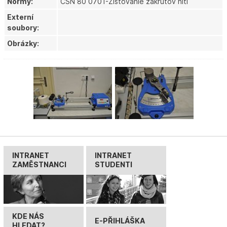
Normy:
ČSN 80 0701-Zisťovanie zákrutov nití
Externí
soubory:
Obrázky:
INTRANET
INTRANET
ZAMĚSTNANCI
STUDENTI
KDE NÁS
E-PŘIHLÁŠKA
HLEDAT?