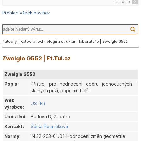
číst dále
Přehled všech novinek
Katedry
|
Katedra technologií a struktur - laboratoře
| Zweigle G552
Zweigle G552 | Ft.Tul.cz
Zweigle G552
Popis:
Přístroj pro hodnocení oděru jednoduchých i
skaných přízí, popř. multifilů
Web
USTER
výrobce:
Umístění:
Budova D, 2. patro
Kontakt:
Šárka Řezníčková
Normy:
IN 32-203-01/01-Hodnocení změn geometrie