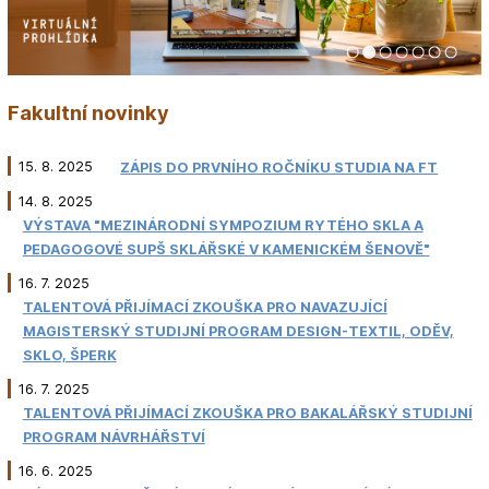
1
2
3
4
5
6
7
Fakultní novinky
15. 8. 2025
ZÁPIS DO PRVNÍHO ROČNÍKU STUDIA NA FT
14. 8. 2025
VÝSTAVA "MEZINÁRODNÍ SYMPOZIUM RYTÉHO SKLA A
PEDAGOGOVÉ SUPŠ SKLÁŘSKÉ V KAMENICKÉM ŠENOVĚ"
16. 7. 2025
TALENTOVÁ PŘIJÍMACÍ ZKOUŠKA PRO NAVAZUJÍCÍ
MAGISTERSKÝ STUDIJNÍ PROGRAM DESIGN-TEXTIL, ODĚV,
SKLO, ŠPERK
16. 7. 2025
TALENTOVÁ PŘIJÍMACÍ ZKOUŠKA PRO BAKALÁŘSKÝ STUDIJNÍ
PROGRAM NÁVRHÁŘSTVÍ
16. 6. 2025