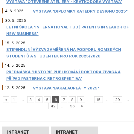
VÝSTAVA "OTEVŘENÉ ATELIÉRY - KRÁTKODOBÁ VÝSTAVA"
4. 6. 2025
VÝSTAVA "DIPLOMKY KATEDRY DESIGNU 2025"
30. 5. 2025
LETNÍ ŠKOLA "INTERNATIONAL TUD | PATENTS IN SEARCH OF
NEW BUSINESS"
15. 5. 2025
STIPENDIJNÍ VÝZVA ZAMĚŘENÁ NA PODPORU ROMSKÝCH
STUDENTŮ A STUDENTEK PRO ROK 2025/2026
14. 5. 2025
PŘEDNÁŠKA "HISTORIE PUBLIKOVÁNÍ DOKTORA ŽIVAGA A
PŘÍPAD PASTERNAK: RETROSPEKTIVA"
12. 5. 2025
VÝSTAVA "BAKALAUREÁTY 2025"
«
1
…
3
4
5
6
7
8
9
…
15
…
29
…
42
…
56
»
INTRANET
INTRANET