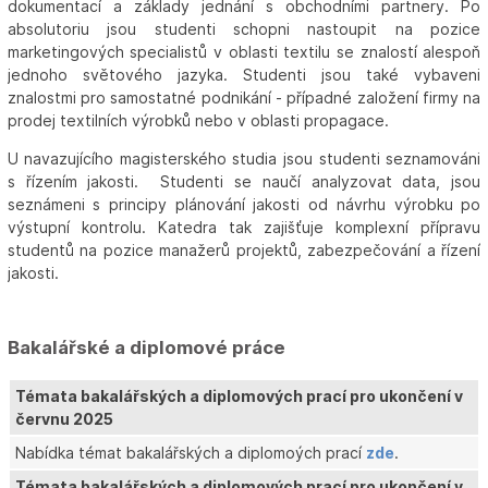
dokumentací a základy jednání s obchodními partnery. Po
absolutoriu jsou studenti schopni nastoupit na pozice
marketingových specialistů v oblasti textilu se znalostí alespoň
jednoho světového jazyka. Studenti jsou také vybaveni
znalostmi pro samostatné podnikání - případné založení firmy na
prodej textilních výrobků nebo v oblasti propagace.
U navazujícího magisterského studia jsou studenti seznamováni
s řízením jakosti. Studenti se naučí analyzovat data, jsou
seznámeni s principy plánování jakosti od návrhu výrobku po
výstupní kontrolu. Katedra tak zajišťuje komplexní přípravu
studentů na pozice manažerů projektů, zabezpečování a řízení
jakosti.
Bakalářské a diplomové práce
Témata bakalářských a diplomových prací pro ukončení v
červnu 2025
Nabídka témat bakalářských a diplomoých prací
zde
.
Témata bakalářských a diplomových prací pro ukončení v