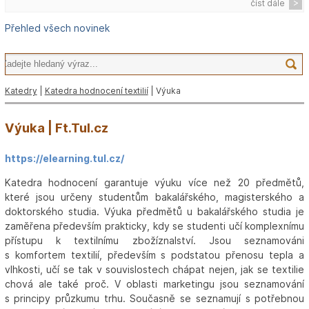
číst dále
Přehled všech novinek
Katedry
|
Katedra hodnocení textilií
| Výuka
Výuka | Ft.Tul.cz
https://elearning.tul.cz/
Katedra hodnocení garantuje výuku více než 20 předmětů,
které jsou určeny studentům bakalářského, magisterského a
doktorského studia. Výuka předmětů u bakalářského studia je
zaměřena především prakticky, kdy se studenti učí komplexnímu
přístupu k textilnímu zbožíznalství. Jsou seznamováni
s komfortem textilií, především s podstatou přenosu tepla a
vlhkosti, učí se tak v souvislostech chápat nejen, jak se textilie
chová ale také proč. V oblasti marketingu jsou seznamování
s principy průzkumu trhu. Současně se seznamují s potřebnou