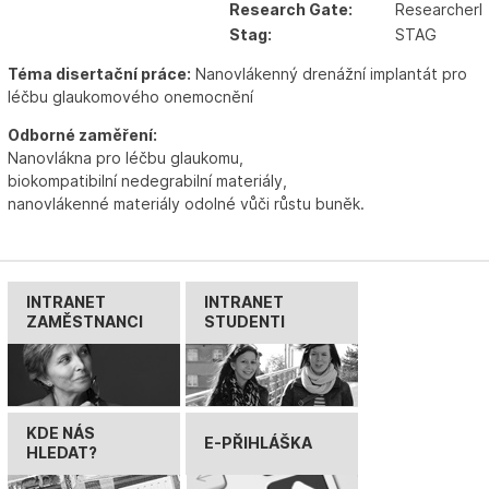
Research Gate:
ResearcherI
Stag:
STAG
Téma disertační práce:
Nanovlákenný drenážní implantát pro
léčbu glaukomového onemocnění
Odborné zaměření:
Nanovlákna pro léčbu glaukomu,
biokompatibilní nedegrabilní materiály,
nanovlákenné materiály odolné vůči růstu buněk.
INTRANET
INTRANET
ZAMĚSTNANCI
STUDENTI
KDE NÁS
E-PŘIHLÁŠKA
HLEDAT?