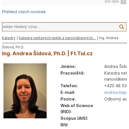
číst dále
Přehled všech novinek
Katedry
|
Katedra netkaných textilií a nanovlákenných…
| Ing. Andrea
Šídová, Ph.D.
Ing. Andrea Šídová, Ph.D. | Ft.Tul.cz
Jméno:
Andrea Šído
Pracoviště:
Katedra netka
nanovlákenný
Telefon:
+420 48 53
E-mail:
andrea.klap
Pozice:
Odborný asi
Web of Science
(RID):
Scopus (AIS):
RIV: