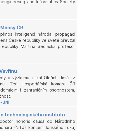
Bioengineering and Informatics Society
 Mensy ČR
ínos inteligenci národa, propagaci
jména České republiky ve světě převzal
epubliky Martina Sedláčka profesor
Vavřínu
ědy a výzkumu získal Oldřich Jirsák z
řínu. Ten Hospodářská komora ČR
domácím i zahraničním osobnostem,
čnost.
-UNI
o technologického institutu
l doctor honoris causa od Národního
andharu (NITJ) koncem loňského roku,