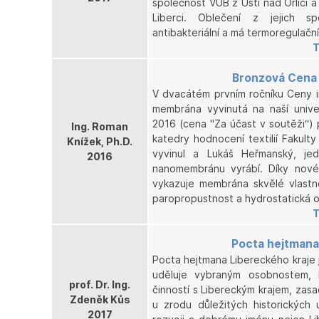
společnost VÚB z Ústí nad Orlicí a 
Liberci. Oblečení z jejich sp
antibakteriální a má termoregulační
T
Bronzová Cena 
V dvacátém prvním ročníku Ceny 
membrána vyvinutá na naší univ
2016 (cena "Za účast v soutěži“)
Ing. Roman
katedry hodnocení textilií Fakulty
Knížek, Ph.D.
vyvinul a Lukáš Heřmanský, je
2016
nanomembránu vyrábí. Díky nové 
vykazuje membrána skvělé vlastno
paropropustnost a hydrostatická o
T
Pocta hejtmana
Pocta hejtmana Libereckého kraje j
uděluje vybraným osobnostem, 
prof. Dr. Ing.
činností s Libereckým krajem, zasad
Zdeněk Kůs
u zrodu důležitých historických u
2017