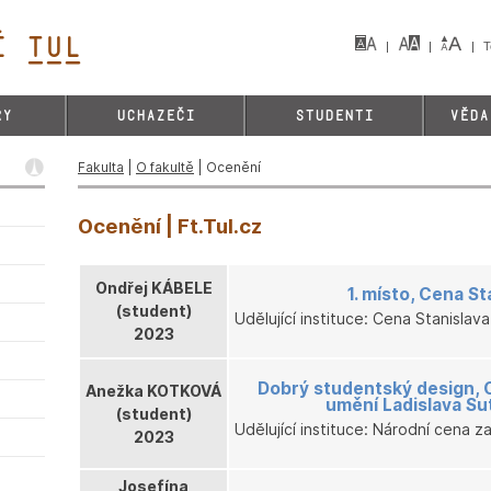
 TUL&
T
RY
UCHAZEČI
STUDENTI
VĚDA
Fakulta
|
O fakultě
| Ocenění
Ocenění | Ft.Tul.cz
Ondřej KÁBELE
1. místo, Cena S
(student)
Udělující instituce: Cena Stanislav
2023
Dobrý studentský design, 
Anežka KOTKOVÁ
umění Ladislava Sut
(student)
Udělující instituce: Národní cena 
2023
Josefína