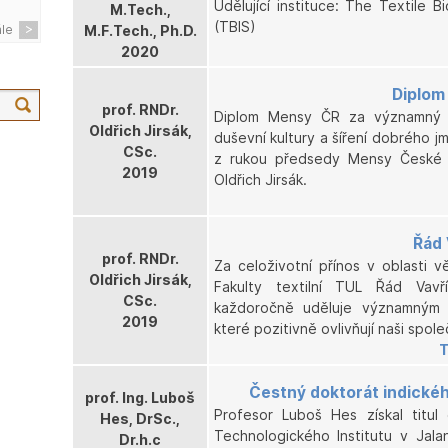
Udělující instituce: The Textile 
M.Tech.,
(TBIS)
ále
M.F.Tech., Ph.D.
2020
Diplom
prof. RNDr.
Diplom Mensy ČR za významný př
Oldřich Jirsák,
duševní kultury a šíření dobrého 
CSc.
z rukou předsedy Mensy České r
2019
Oldřich Jirsák.
Řád 
prof. RNDr.
Za celoživotní přínos v oblasti v
Oldřich Jirsák,
Fakulty textilní TUL Řád Vav
CSc.
každoročně uděluje významným 
2019
které pozitivně ovlivňují naši spole
T
Čestný doktorát indickéh
prof. Ing. Luboš
Profesor Luboš Hes získal titu
Hes, DrSc.,
Technologického Institutu v Jal
Dr.h.c