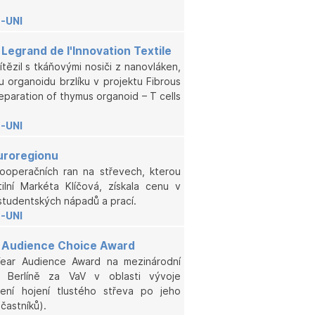
-UNI
 Legrand de l'Innovation Textile
ítězil s tkáňovými nosiči z nanovláken,
u organoidu brzlíku v projektu Fibrous
eparation of thymus organoid – T cells
-UNI
uroregionu
pooperačních ran na střevech, kterou
tilní Markéta Klíčová, získala cenu v
tudentských nápadů a prací.
-UNI
r Audience Choice Award
Year Audience Award na mezinárodní
v Berlíně za VaV v oblasti vývoje
šení hojení tlustého střeva po jeho
častníků).