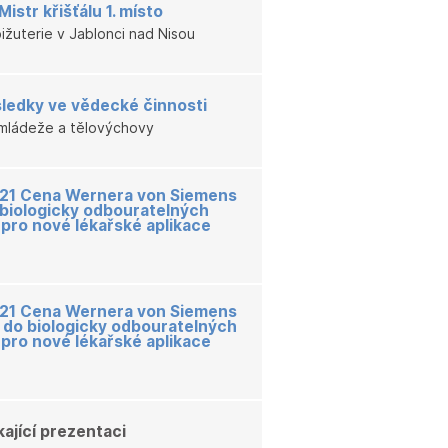
istr křišťálu 1. místo
bižuterie v Jablonci nad Nisou
ledky ve vědecké činnosti
í, mládeže a tělovýchovy
 2021 Cena Wernera von Siemens
 biologicky odbouratelných
pro nové lékařské aplikace
 2021 Cena Wernera von Siemens
k do biologicky odbouratelných
pro nové lékařské aplikace
ající prezentaci