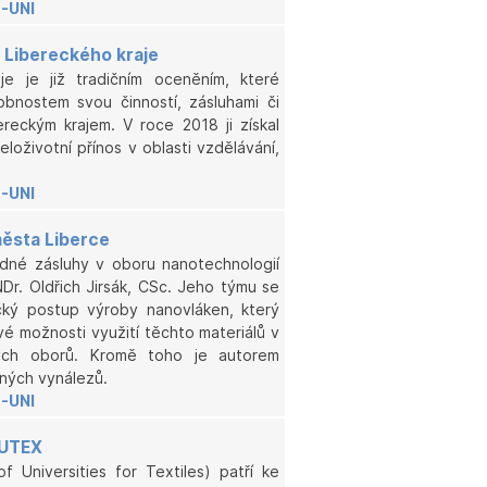
-UNI
 Libereckého kraje
je je již tradičním oceněním, které
bnostem svou činností, zásluhami či
reckým krajem. V roce 2018 ji získal
eloživotní přínos v oblasti vzdělávání,
-UNI
ěsta Liberce
dné zásluhy v oboru nanotechnologií
NDr. Oldřich Jirsák, CSc. Jeho týmu se
ický postup výroby nanovláken, který
 možnosti využití těchto materiálů v
ých oborů. Kromě toho je autorem
aných vynálezů.
-UNI
UTEX
 Universities for Textiles) patří ke