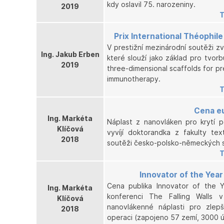
kdy oslavil 75. narozeniny.
2019
T
Prix International Théophile
V prestižní mezinárodní soutěži zv
Ing. Jakub Erben
které slouží jako základ pro tvorb
2019
three-dimensional scaffolds for pr
immunotherapy.
T
Cena e
Ing. Markéta
Náplast z nanovláken pro krytí 
Klíčová
vyvíjí doktorandka z fakulty tex
2018
soutěži česko-polsko-německých s
T
Innovator of the Yea
Cena publika Innovator of the 
Ing. Markéta
konferenci The Falling Walls 
Klíčová
nanovlákenné náplasti pro zlep
2018
operaci (zapojeno 57 zemí, 3000 ú