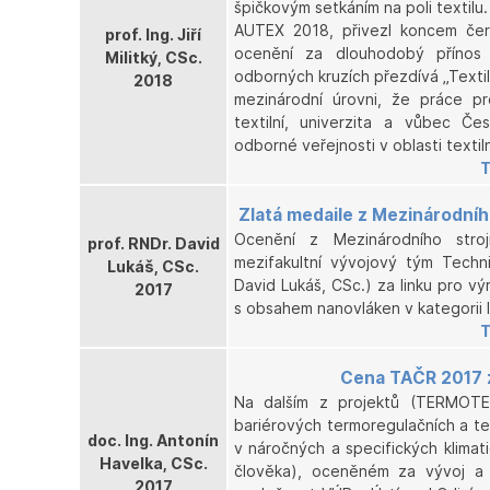
špičkovým setkáním na poli textilu
AUTEX 2018, přivezl koncem červn
prof. Ing. Jiří
ocenění za dlouhodobý přínos 
Militký, CSc.
odborných kruzích přezdívá „Textil
2018
mezinárodní úrovni, že práce pr
textilní, univerzita a vůbec Če
odborné veřejnosti v oblasti textil
T
Zlatá medaile z Mezinárodníh
Ocenění z Mezinárodního stroj
prof. RNDr. David
mezifakultní vývojový tým Techni
Lukáš, CSc.
David Lukáš, CSc.) za linku pro vý
2017
s obsahem nanovláken v kategorii 
T
Cena TAČR 2017 z
Na dalším z projektů (TERMOTE
bariérových termoregulačních a ter
doc. Ing. Antonín
v náročných a specifických klima
Havelka, CSc.
člověka), oceněném za vývoj a v
2017