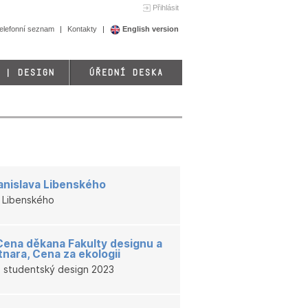
Přihlásit
elefonní seznam
Kontakty
English version
 | DESIGN
ÚŘEDNÍ DESKA
tanislava Libenského
a Libenského
Cena děkana Fakulty designu a
nara, Cena za ekologii
za studentský design 2023