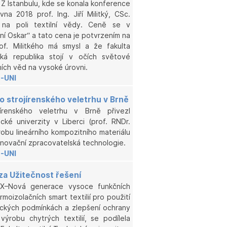
. Z Istanbulu, kde se konala konference
a 2018 prof. Ing. Jiří Militký, CSc.
na poli textilní vědy. Ceně se v
ní Oskar“ a tato cena je potvrzením na
of. Militkého má smysl a že fakulta
ská republika stojí v očích světové
ních věd na vysoké úrovni.
-UNI
o strojírenského veletrhu v Brně
írenského veletrhu v Brně přivezl
cké univerzity v Liberci (prof. RNDr.
robu lineárního kompozitního materiálu
Inovační zpracovatelská technologie.
-UNI
a Užitečnost řešení
X–Nová generace vysoce funkčních
moizolačních smart textilií pro použití
tických podmínkách a zlepšení ochrany
ýrobu chytrých textilií, se podílela