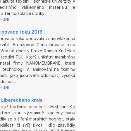
Fakulta textilní Technické univerzity v
eciálního vlákenného materiálu je
 a termoizolační účinky.
-UNI
inovace roku 2016
inovace roku bodovala i nanovlákenná
erzitě. Bronzovou Cenu inovace roku
 převzali dnes v Praze Roman Knížek z
 textilní TUL, který unikátní membránu
dnatel firmy NANOMEMBRANE, která
technologii v laminování na tkaninu
sti, jako jsou větruodolnost, vysoká
dolnost.
-UNI
 Libereckého kraje
e již tradičním oceněním. Hejtman LK ji
které jsou významně spojeny svou
ily se o šíření morálních hodnot, stály
dálostí či svůj život i dílo zasvětily