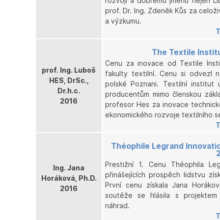
rozvoji a dobrému jménu nejen Lib
prof. Dr. Ing. Zdeněk Kůs za celoži
a výzkumu.
T
The Textile Insti
Cenu za inovace od Textile Inst
prof. Ing. Luboš
fakulty textilní. Cenu si odvez
HES, DrSc.,
polské Poznani. Textilní institu
Dr.h.c.
producentům mimo členskou zákla
2016
profesor Hes za inovace technick
ekonomického rozvoje textilního s
T
Théophile Legrand Innovati
Prestižní 1. Cenu Théophila Le
Ing. Jana
přinášejících prospěch lidstvu zís
Horáková, Ph.D.
První cenu získala Jana Horákov
2016
soutěže se hlásila s projekte
náhrad.
T