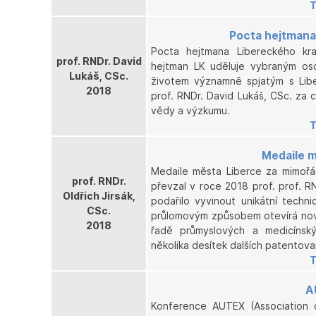
T
Pocta hejtmana
Pocta hejtmana Libereckého kra
prof. RNDr. David
hejtman LK uděluje vybraným oso
Lukáš, CSc.
životem významně spjatým s Libe
2018
prof. RNDr. David Lukáš, CSc. za c
vědy a výzkumu.
T
Medaile m
Medaile města Liberce za mimořá
prof. RNDr.
převzal v roce 2018 prof. prof. R
Oldřich Jirsák,
podařilo vyvinout unikátní techn
CSc.
průlomovým způsobem otevírá nové
2018
řadě průmyslových a medicínsk
několika desítek dalších patentov
T
A
Konference AUTEX (Association of