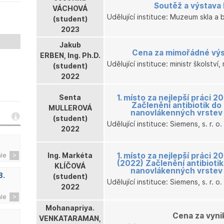
Soutěž a výstava M
VÁCHOVÁ
Udělující instituce: Muzeum skla a 
(student)
2023
Jakub
Cena za mimořádné výs
ERBEN, Ing. Ph.D.
Udělující instituce: ministr školstv
(student)
2022
Senta
1. místo za nejlepší práci
Začlenění antibiotik do
MULLEROVÁ
nanovlákenných vrstev 
(student)
Udělující instituce: Siemens, s. r. o.
2022
Ing. Markéta
1. místo za nejlepší práci
ále
(2022) Začlenění antibioti
KLÍČOVÁ
nanovlákenných vrstev 
8.
(student)
Udělující instituce: Siemens, s. r. o.
2022
ále
Mohanapriya.
Cena za vynik
VENKATARAMAN,