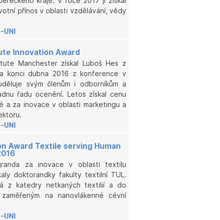
ereckého kraje. V roce 2017 ji získal
votní přínos v oblasti vzdělávání, vědy
-UNI
tute Innovation Award
itute Manchester získal Luboš Hes z
l na konci dubna 2016 z konference v
t uděluje svým členům i odborníkům a
dnu řadu ocenění. Letos získal cenu
é a za inovace v oblasti marketingu a
ektoru.
-UNI
on Award Textile serving Human
2016
granda za inovace v oblasti textilu
kaly doktorandky fakulty textilní TUL.
á z katedry netkaných textilií a do
m zaměřeným na nanovlákenné cévní
-UNI