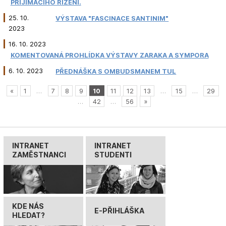
PŘIJÍMACÍHO ŘÍZENÍ.
25. 10.
VÝSTAVA "FASCINACE SANTINIM"
2023
16. 10. 2023
KOMENTOVANÁ PROHLÍDKA VÝSTAVY ZARAKA A SYMPORA
6. 10. 2023
PŘEDNÁŠKA S OMBUDSMANEM TUL
«
1
…
7
8
9
10
11
12
13
…
15
…
29
…
42
…
56
»
INTRANET
INTRANET
ZAMĚSTNANCI
STUDENTI
KDE NÁS
E-PŘIHLÁŠKA
HLEDAT?