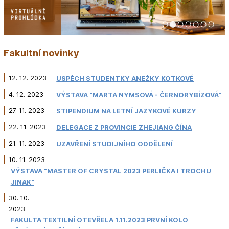
1
2
3
4
5
6
7
Fakultní novinky
12. 12. 2023
USPĚCH STUDENTKY ANEŽKY KOTKOVÉ
4. 12. 2023
VÝSTAVA "MARTA NYMSOVÁ - ČERNORYBÍZOVÁ"
27. 11. 2023
STIPENDIUM NA LETNÍ JAZYKOVÉ KURZY
22. 11. 2023
DELEGACE Z PROVINCIE ZHEJIANG ČÍNA
21. 11. 2023
UZAVŘENÍ STUDIJNÍHO ODDĚLENÍ
10. 11. 2023
VÝSTAVA "MASTER OF CRYSTAL 2023 PERLIČKA I TROCHU
JINAK"
30. 10.
2023
FAKULTA TEXTILNÍ OTEVŘELA 1.11.2023 PRVNÍ KOLO