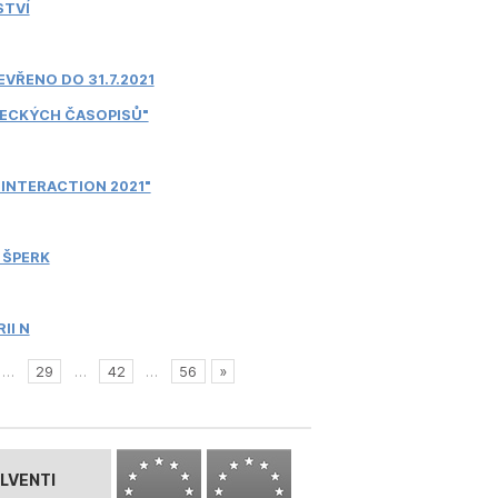
STVÍ
EVŘENO DO 31.7.2021
DECKÝCH ČASOPISŮ"
INTERACTION 2021"
 ŠPERK
II N
…
29
…
42
…
56
»
LVENTI