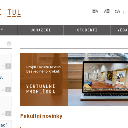
 TUL&
T
RY
UCHAZEČI
STUDENTI
VĚDA
ále
8.
ále
ále
Fakultní novinky
zací