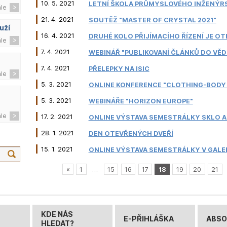
10. 5. 2021
LETNÍ ŠKOLA PRŮMYSLOVÉHO INŽENÝR
ále
21. 4. 2021
SOUTĚŽ "MASTER OF CRYSTAL 2021"
uží
16. 4. 2021
DRUHÉ KOLO PŘIJÍMACÍHO ŘÍZENÍ JE OT
ále
7. 4. 2021
WEBINÁŘ "PUBLIKOVANÍ ČLÁNKŮ DO VĚ
7. 4. 2021
PŘELEPKY NA ISIC
ále
5. 3. 2021
ONLINE KONFERENCE "CLOTHING-BODY 
5. 3. 2021
WEBINÁŘE "HORIZON EUROPE"
ále
17. 2. 2021
ONLINE VÝSTAVA SEMESTRÁLKY SKLO A
28. 1. 2021
DEN OTEVŘENÝCH DVEŘÍ
15. 1. 2021
ONLINE VÝSTAVA SEMESTRÁLKY V GALER
«
1
…
15
16
17
18
19
20
21
KDE NÁS
E-PŘIHLÁŠKA
ABSO
HLEDAT?