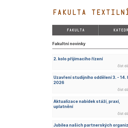
FAKULTA TEXTILNÍ
FAKULTA
KATED
Fakultní novinky
2. kolo příjímacího řízení
číst d
Uzavření studijního oddělení 3. - 14. 
2026
číst d
Aktualizace nabídek stáží, praxí,
uplatnění
číst d
Jubilea našich partnerských organi