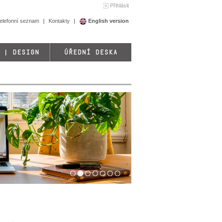
Přihlásit
elefonní seznam
Kontakty
English version
 | DESIGN
ÚŘEDNÍ DESKA
1
2
3
4
5
6
7