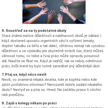
6. Soustřeď se na ty podstatné úkoly
Stará známá matice důležitosti a naléhavosti úkolů je základ. I
když dostaneš spoustu urgentních věcí k vyřízení (emaily,
doplnit tabulku za šéfa a tak dále), většinou nemají tak vysokou
důležitost a ve výsledku jimi zbytečně strávíš čas, který můžeš
věnovat tomu, co tebe a tvoji práci může opravdu posunout
dál. Naučte se říkat ne. Když je nejhůř, tak se neboj odmítnout
práci, kvůli které by bylo nutné zanedbat jiný důležitější úkol.
7. Ptej se, když něco nevíš
Nevíš, co znamená nějaká zkratka, kde je kopírka nebo kde
zjistit potřebnou informaci? Nerozumíš dobře zadání nějakého
úkolu? Nestyď se a ptej se. Hned. Na začátku praxe ti všichni
rádi pomůžou.
8. Zajdi s kolegy někam po práci