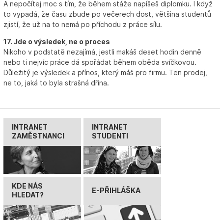
A nepočítej moc s tím, že během stáže napíšeš diplomku. I když
to vypadá, že času zbude po večerech dost, většina studentů
zjistí, že už na to nemá po příchodu z práce sílu.
17. Jde o výsledek, ne o proces
Nikoho v podstatě nezajímá, jestli makáš deset hodin denně
nebo ti nejvíc práce dá spořádat během oběda svíčkovou.
Důležitý je výsledek a přínos, který máš pro firmu. Ten prodej,
ne to, jaká to byla strašná dřina.
INTRANET
INTRANET
ZAMĚSTNANCI
STUDENTI
KDE NÁS
E-PŘIHLÁŠKA
HLEDAT?