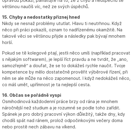
opravdu pokazí, pamatujte na to, že z chyb a neúspěchů se
většinou naučíš víc, než ze svých úspěchů.
15. Chyby a nedostatky přiznej hned
Nikdy se nesnaž problémy ututlat. Hlavu ti neutrhnou. Když
něco při práci pokazíš, oznam to nadřízenému okamžitě. Na
takové věci se většinou přijde a následky pak bývají mnohem
horší.
Pokud se tě kolegové ptají, jestli něco umíš (například pracovat
s nějakým softwarem), je lepší říct pravdu a ne tvrdit, že „ano,
samozřejmě“ a doufat, že se to dokážeš rychle naučit. Tvoje
kompetence by mělo dostatečně prověřit výběrové řízení, při
něm se ale může na něco zapomenout. I když nedokážeš něco,
co máš umět, upřímnost je ta nejlepší cesta.
16. Občas se pořádně vyspi
Osmihodinová každodenní práce brzy od rána je mnohem
náročnější než studium a je rozumné se podle toho zařídit.
Spánek je pro dobrý pracovní výkon důležitý, takže dny, kdy
chodíš spát nad ránem, prolož odpočinkovými večery doma
nebo prostě nech zábavu na víkend.