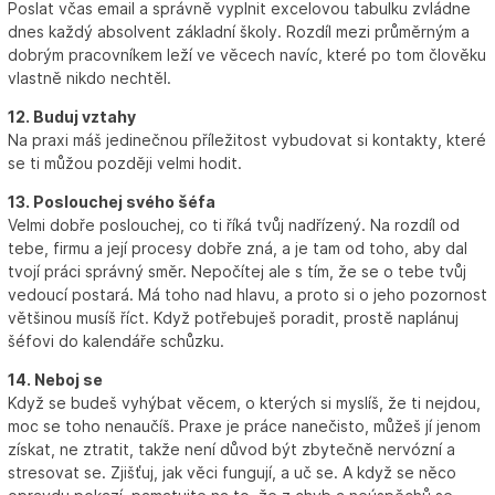
Poslat včas email a správně vyplnit excelovou tabulku zvládne
dnes každý absolvent základní školy. Rozdíl mezi průměrným a
dobrým pracovníkem leží ve věcech navíc, které po tom člověku
vlastně nikdo nechtěl.
12. Buduj vztahy
Na praxi máš jedinečnou příležitost vybudovat si kontakty, které
se ti můžou později velmi hodit.
13. Poslouchej svého šéfa
Velmi dobře poslouchej, co ti říká tvůj nadřízený. Na rozdíl od
tebe, firmu a její procesy dobře zná, a je tam od toho, aby dal
tvojí práci správný směr. Nepočítej ale s tím, že se o tebe tvůj
vedoucí postará. Má toho nad hlavu, a proto si o jeho pozornost
většinou musíš říct. Když potřebuješ poradit, prostě naplánuj
šéfovi do kalendáře schůzku.
14. Neboj se
Když se budeš vyhýbat věcem, o kterých si myslíš, že ti nejdou,
moc se toho nenaučíš. Praxe je práce nanečisto, můžeš jí jenom
získat, ne ztratit, takže není důvod být zbytečně nervózní a
stresovat se. Zjišťuj, jak věci fungují, a uč se. A když se něco