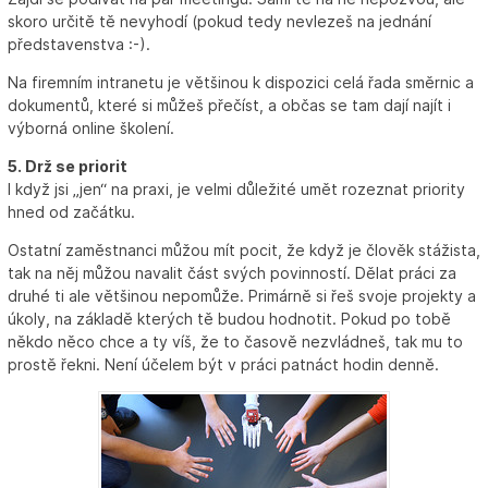
skoro určitě tě nevyhodí (pokud tedy nevlezeš na jednání
představenstva :-).
Na firemním intranetu je většinou k dispozici celá řada směrnic a
dokumentů, které si můžeš přečíst, a občas se tam dají najít i
výborná online školení.
5. Drž se priorit
I když jsi „jen“ na praxi, je velmi důležité umět rozeznat priority
hned od začátku.
Ostatní zaměstnanci můžou mít pocit, že když je člověk stážista,
tak na něj můžou navalit část svých povinností. Dělat práci za
druhé ti ale většinou nepomůže. Primárně si řeš svoje projekty a
úkoly, na základě kterých tě budou hodnotit. Pokud po tobě
někdo něco chce a ty víš, že to časově nezvládneš, tak mu to
prostě řekni. Není účelem být v práci patnáct hodin denně.