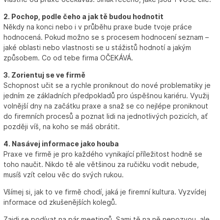
2. Pochop, podle čeho a jak tě budou hodnotit
Někdy na konci nebo i v průběhu praxe bude tvoje práce
hodnocená. Pokud možno se s procesem hodnocení seznam –
jaké oblasti nebo vlastnosti se u stážistů hodnotí a jakým
způsobem. Co od tebe firma OČEKÁVÁ.
3. Zorientuj se ve firmě
Schopnost učit se a rychle proniknout do nové problematiky je
jedním ze základních předpokladů pro úspěšnou kariéru. Využij
volnější dny na začátku praxe a snaž se co nejlépe proniknout
do firemních procesů a poznat lidi na jednotlivých pozicích, ať
později víš, na koho se máš obrátit.
4. Nasávej informace jako houba
Praxe ve firmě je pro každého vynikající příležitost hodně se
toho naučit. Nikdo tě ale většinou za ručičku vodit nebude,
musíš vzít celou věc do svých rukou.
Všímej si, jak to ve firmě chodí, jaká je firemní kultura. Vyzvídej
informace od zkušenějších kolegů.
Zajdi se podívat na pár meetingů. Sami tě na ně nepozvou, ale