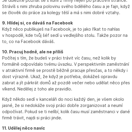
Je důležité poznat se s lidmi z firmy nejen po pracovní stránce.
Strávíš s nimi zhruba polovinu svého bdělého času a je fajn, když
se člověk do práce za kolegy těší a má s nimi dobré vztahy.
9. Hlídej si, co dáváš na Facebook
Když něco publikuješ na Facebook, je to jako říkat to nahlas
v hospodě, kde tvůj šéf sedí u vedlejšího stolu. Takže pozor na
to, co na Facebook dáváš.
10. Pracuj hodně, ale ne příliš
Počítej s tím, že budeš v práci trávit víc času, než kolik by
formálně odpovídalo tvému úvazku. V perspektivním zaměstnání
v atraktivní firmě se prostě běžně pracuje přesčas, a to někdy i
dost výrazně. Ukaž, že když je potřeba, dokážeš opravdu
zabrat a jít párkrát domů až pozdě večer nebo udělat něco přes
víkend. Nedělej z toho ale pravidlo.
Když někdo sedí v kanceláři do noci každý den, je všem okolo
jasné, že si nedokáže svoji práci dobře zorganizovat a neumí
odpočívat. Pokud se ti nelíbí, kolik času musí zaměstnanci v dané
firmě trávit, najdi si práci jinde.
11. Udělej něco navíc