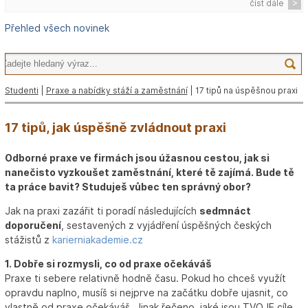
číst dále
Přehled všech novinek
Studenti
|
Praxe a nabídky stáží a zaměstnání
| 17 tipů na úspěšnou praxi
17 tipů, jak úspěšně zvládnout praxi
Odborné praxe ve firmách jsou úžasnou cestou, jak si
nanečisto vyzkoušet zaměstnání, které tě zajímá. Bude tě
ta práce bavit? Studuješ vůbec ten správný obor?
Jak na praxi zazářit ti poradí následujících
sedmnáct
doporučení
, sestavených z vyjádření úspěšných českých
stážistů z
karierniakademie.cz
1. Dobře si rozmysli, co od praxe očekáváš
Praxe ti sebere relativně hodně času. Pokud ho chceš využít
opravdu naplno, musíš si nejprve na začátku dobře ujasnit, co
vlastně od praxe očekáváš. Jinak řečeno, jaké jsou TVOJE cíle.