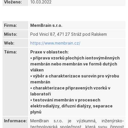
Vloženo:
10.03.2022
Firma:
MemBrain s.r.o.
Místo:
Pod Vinicí 87, 471 27 Stráž pod Ralskem
Web:
https://www.membrain.cz/
Téma:
Praxe v oblastech:
• příprava vzorků plochých iontovýměnných
membrán nebo membrán ve formě dutých
vláken
• výběr a charakterizace surovin pro výrobu
membrán
• charakterizace připravených vzorků v
laboratoři
• testování membrán v procesech
elektrodialýzy, difuzní dialýzy, separace
plynů
Informace:
MemBrain s.r.o. je výzkumná, inženýrsko-
technologická společnost, která svou činnost