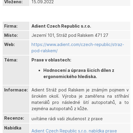
Vloženo:
15.09.2022
Firma:
Adient Czech Republic s.r.o.
Místo:
Jezerní 101, Stráž pod Ralskem 471 27
Web:
https://www.adient.com/czech-republic/straz-
pod-ralskem/
Téma:
Praxe v oblastech:
Hodnocení a úprava šicích dílen z
ergonomického hlediska.
Informace:
Adient Stráž pod Ralskem je známým pojmem v
širokém okolí. Výroba je zaměřena na stříhání
materiálů pro následné šití autopotahů, a to
zejména autopotahů z kůže.
Recenze:
uvítáme rádi vaši zkušenost z praxe
Nabídka
Adient Czech Republic s.r.o. nabídka praxe