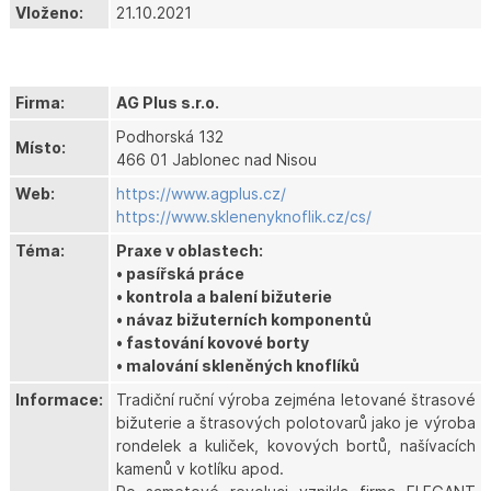
Vloženo:
21.10.2021
Firma:
AG Plus s.r.o.
Podhorská 132
Místo:
466 01 Jablonec nad Nisou
Web:
https://www.agplus.cz/
https://www.sklenenyknoflik.cz/cs/
Téma:
Praxe v oblastech:
• pasířská práce
• kontrola a balení bižuterie
• návaz bižuterních komponentů
• fastování kovové borty
• malování skleněných knoflíků
Informace:
Tradiční ruční výroba zejména letované štrasové
bižuterie a štrasových polotovarů jako je výroba
rondelek a kuliček, kovových bortů, našívacích
kamenů v kotlíku apod.