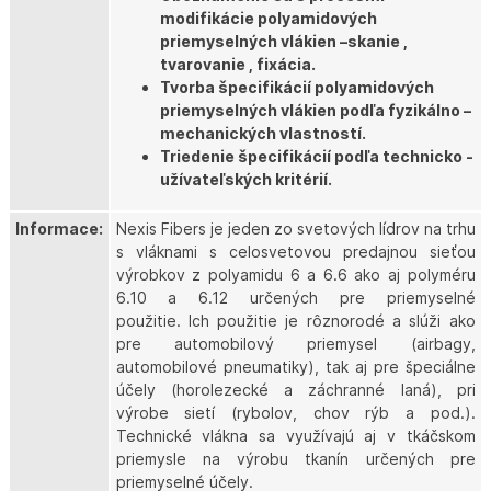
modifikácie polyamidových
priemyselných vlákien –skanie ,
tvarovanie , fixácia.
Tvorba špecifikácií polyamidových
priemyselných vlákien podľa fyzikálno –
mechanických vlastností.
Triedenie špecifikácií podľa technicko -
užívateľských kritérií.
Informace:
Nexis Fibers je jeden zo svetových lídrov na trhu
s vláknami s celosvetovou predajnou sieťou
výrobkov z polyamidu 6 a 6.6 ako aj polyméru
6.10 a 6.12 určených pre priemyselné
použitie. Ich použitie je rôznorodé a slúži ako
pre automobilový priemysel (airbagy,
automobilové pneumatiky), tak aj pre špeciálne
účely (horolezecké a záchranné laná), pri
výrobe sietí (rybolov, chov rýb a pod.).
Technické vlákna sa využívajú aj v tkáčskom
priemysle na výrobu tkanín určených pre
priemyselné účely.