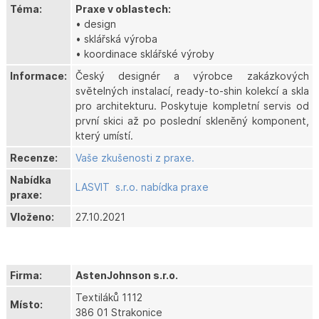
Téma:
Praxe v oblastech:
• design
• sklářská výroba
• koordinace sklářské výroby
Informace:
Český designér a výrobce zakázkových
světelných instalací, ready-to-shin kolekcí a skla
pro architekturu. Poskytuje kompletní servis od
první skici až po poslední skleněný komponent,
který umístí.
Recenze:
Vaše zkušenosti z praxe.
Nabídka
LASVIT s.r.o. nabídka praxe
praxe:
Vloženo:
27.10.2021
Firma:
AstenJohnson s.r.o.
Textiláků 1112
Místo:
386 01 Strakonice