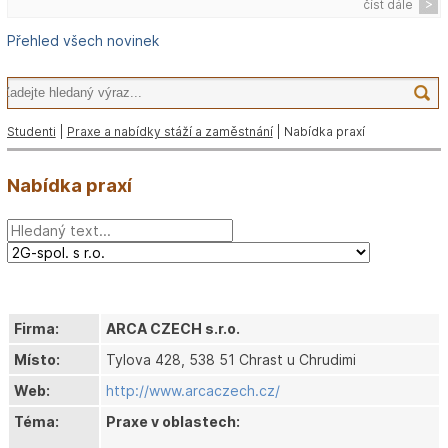
číst dále
Přehled všech novinek
Studenti
|
Praxe a nabídky stáží a zaměstnání
| Nabídka praxí
Nabídka praxí
Firma:
ARCA CZECH s.r.o.
Místo:
Tylova 428, 538 51 Chrast u Chrudimi
Web:
http://www.arcaczech.cz/
Téma:
Praxe v oblastech: