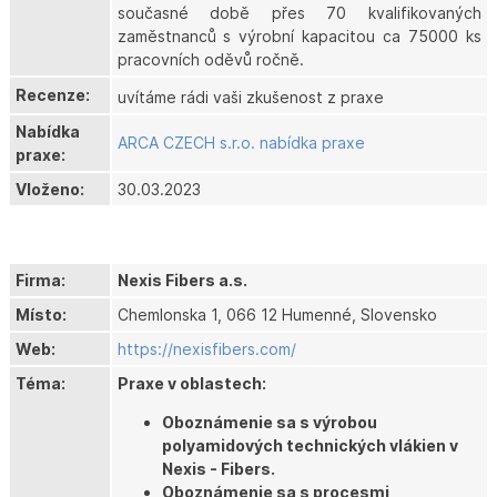
současné době přes 70 kvalifikovaných
zaměstnanců s výrobní kapacitou ca 75000 ks
pracovních oděvů ročně.
Recenze:
uvítáme rádi vaši zkušenost z praxe
Nabídka
ARCA CZECH s.r.o. nabídka praxe
praxe:
Vloženo:
30.03.2023
Firma:
Nexis Fibers a.s.
Místo:
Chemlonska 1, 066 12 Humenné, Slovensko
Web:
https://nexisfibers.com/
Téma:
Praxe v oblastech:
Oboznámenie sa s výrobou
polyamidových technických vlákien v
Nexis - Fibers.
Oboznámenie sa s procesmi