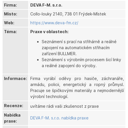
Firma:
DEVA F-M. s.r.o.
Místo:
Collo-louky 2140, 738 01 Frýdek-Místek
Web:
https://www.deva-fm.cz/
Téma:
Praxe v oblastech:
Seznámení s prací na střihárně a reálné
zapojení na automatickém střihacím
zařízení BULLMER.
Seznámení s výrobním procesem šicí linky
a reálné zapojení do výroby.
Informace:
Firma vyrábí oděvy pro hasiče, záchranáře,
armádu, policii, energetický a ropný průmysl.
Pracuje se špičkovými materiály a nejmodernější
výrobní technologií.
Recenze:
uvítáme rádi vaši zkušenost z praxe
Nabídka
DEVA F-M. s.r.o. nabídka praxe
praxe: