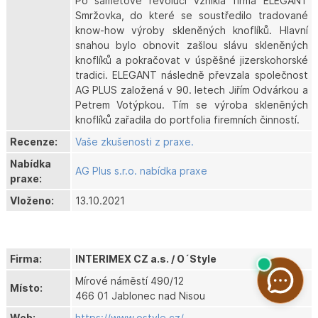
Po sametové revoluci vznikla firma ELEGANT
Smržovka, do které se soustředilo tradované
know-how výroby skleněných knoflíků. Hlavní
snahou bylo obnovit zašlou slávu skleněných
knoflíků a pokračovat v úspěšné jizerskohorské
tradici. ELEGANT následně převzala společnost
AG PLUS založená v 90. letech Jiřím Odvárkou a
Petrem Votýpkou. Tím se výroba skleněných
knoflíků zařadila do portfolia firemních činností.
Recenze:
Vaše zkušenosti z praxe.
Nabídka
AG Plus s.r.o. nabídka praxe
praxe:
Vloženo:
13.10.2021
Firma:
INTERIMEX CZ a.s. / O´Style
Mírové náměstí 490/12
Místo:
466 01 Jablonec nad Nisou
Web:
https://www.ostyle.cz/