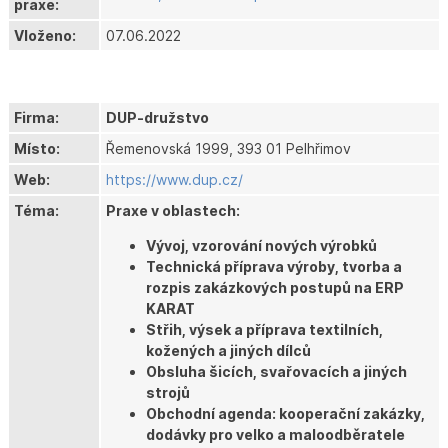
praxe:
Vloženo:
07.06.2022
Firma:
DUP-družstvo
Místo:
Řemenovská 1999, 393 01 Pelhřimov
Web:
https://www.dup.cz/
Téma:
Praxe v oblastech:
Vývoj, vzorování nových výrobků
Technická příprava výroby, tvorba a
rozpis zakázkových postupů na ERP
KARAT
Střih, výsek a příprava textilních,
kožených a jiných dílců
Obsluha šicích, svařovacích a jiných
strojů
Obchodní agenda: kooperační zakázky,
dodávky pro velko a maloodběratele