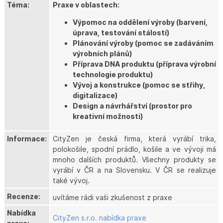
Téma:
Praxe v oblastech:
Výpomoc na oddělení výroby (barvení,
úprava, testování stálostí)
Plánování výroby (pomoc se zadáváním
výrobních plánů)
Příprava DNA produktu (příprava výrobní
technologie produktu)
Vývoj a konstrukce (pomoc se střihy,
digitalizace)
Design a návrhářství (prostor pro
kreativní možnosti)
Informace:
CityZen je česká firma, která vyrábí trika,
polokošile, spodní prádlo, košile a ve vývoji má
mnoho dalších produktů. Všechny produkty se
vyrábí v ČR a na Slovensku. V ČR se realizuje
také vývoj.
Recenze:
uvítáme rádi vaši zkušenost z praxe
Nabídka
CityZen s.r.o. nabídka praxe