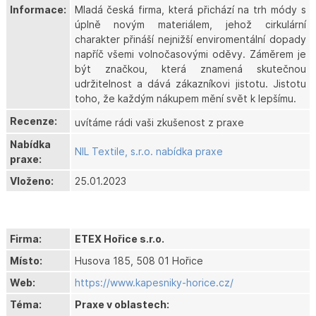
Informace:
Mladá česká firma, která přichází na trh módy s
úplně novým materiálem, jehož cirkulární
charakter přináší nejnižší enviromentální dopady
napříč všemi volnočasovými oděvy. Záměrem je
být značkou, která znamená skutečnou
udržitelnost a dává zákazníkovi jistotu. Jistotu
toho, že každým nákupem mění svět k lepšímu.
Recenze:
uvítáme rádi vaši zkušenost z praxe
Nabídka
NIL Textile, s.r.o. nabídka praxe
praxe:
Vloženo:
25.01.2023
Firma:
ETEX Hořice s.r.o.
Místo:
Husova 185, 508 01 Hořice
Web:
https://www.kapesniky-horice.cz/
Téma:
Praxe v oblastech: