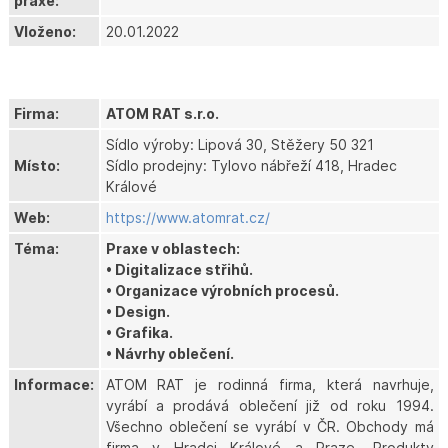
praxe:
Vloženo:
20.01.2022
Firma:
ATOM RAT s.r.o.
Sídlo výroby: Lipová 30, Stěžery 50 321
Místo:
Sídlo prodejny: Tylovo nábřeží 418, Hradec
Králové
Web:
https://www.atomrat.cz/
Téma:
Praxe v oblastech:
• Digitalizace střihů.
• Organizace výrobních procesů.
• Design.
• Grafika.
• Návrhy oblečení.
Informace:
ATOM RAT je rodinná firma, která navrhuje,
vyrábí a prodává oblečení již od roku 1994.
Všechno oblečení se vyrábí v ČR. Obchody má
firma v Hradci Králové a Praze. Produkty