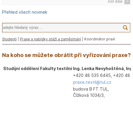
číst dále
Přehled všech novinek
Studenti
|
Praxe a nabídky stáží a zaměstnání
| Koordinátor praxí
Na koho se můžete obrátit při vyřizování praxe?
Studijní oddělení Fakulty textilní
Ing. Lenka Nevyhoštěná, In
+420 48 535 6445, +420 48 
praxe.textil@tul.cz
budova B FT TUL,
Čížková 1034/3,