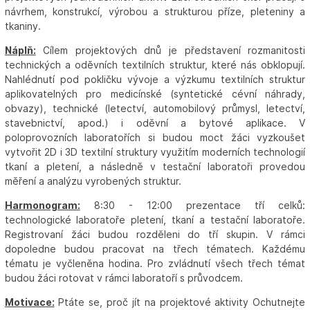
návrhem, konstrukcí, výrobou a strukturou příze, pleteniny a
tkaniny.
Náplň:
Cílem projektových dnů je představení rozmanitosti
technických a oděvních textilních struktur, které nás obklopují.
Nahlédnutí pod pokličku vývoje a výzkumu textilních struktur
aplikovatelných pro medicínské (syntetické cévní náhrady,
obvazy), technické (letectví, automobilový průmysl, letectví,
stavebnictví, apod.) i oděvní a bytové aplikace. V
poloprovozních laboratořích si budou moct žáci vyzkoušet
vytvořit 2D i 3D textilní struktury využitím moderních technologií
tkaní a pletení, a následně v testační laboratoři provedou
měření a analýzu vyrobených struktur.
Harmonogram:
8:30 - 12:00 prezentace tří celků:
technologické laboratoře pletení, tkaní a testační laboratoře.
Registrovaní žáci budou rozděleni do tří skupin. V rámci
dopoledne budou pracovat na třech tématech. Každému
tématu je vyčleněna hodina. Pro zvládnutí všech třech témat
budou žáci rotovat v rámci laboratoří s průvodcem.
Motivace:
Ptáte se, proč jít na projektové aktivity Ochutnejte