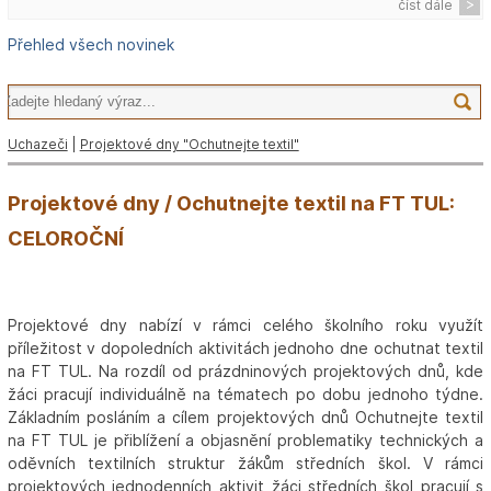
číst dále
Přehled všech novinek
Uchazeči
|
Projektové dny "Ochutnejte textil"
Projektové dny / Ochutnejte textil na FT TUL:
CELOROČNÍ
Projektové dny nabízí v rámci celého školního roku využít
příležitost v dopoledních aktivitách jednoho dne ochutnat textil
na FT TUL. Na rozdíl od prázdninových projektových dnů, kde
žáci pracují individuálně na tématech po dobu jednoho týdne.
Základním posláním a cílem projektových dnů Ochutnejte textil
na FT TUL je přiblížení a objasnění problematiky technických a
oděvních textilních struktur žákům středních škol. V rámci
projektových jednodenních aktivit žáci středních škol pracují s