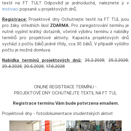
textil na FT TUL? Odpověď je jednoduchá, naleznete ji v
motivaci
popsané u projektových dnů.
Registrace:
Projektové dny Ochutnejte textil na FT TUL jsou
pro žáky středních škol
ZDARMA
. Pro zaregistrování termínu je
nutné vyplnit krátký dotazník, včetně výběru termínu z nabídky
termínů pro projektové aktivity. Kapacita projektových dnů
vychází z počtu žáků jedné třídy, cca 30 žáků. V případě vyššího
počtu je možná domluva.
Nabídka termínů projektových dnů:
25.2.2026
;
25.3.2026
;
29.4.2026
;
20.5.2026
;
17.6.2026
ONLINE REGISTRACE TERMÍNU -
PROJEKTOVÉ DNY OCHUTNEJTE TEXTIL NA FT TUL
Registrace termínu Vám bude potvrzena emailem.
Projektové dny - fotodokumentace studentských aktivit