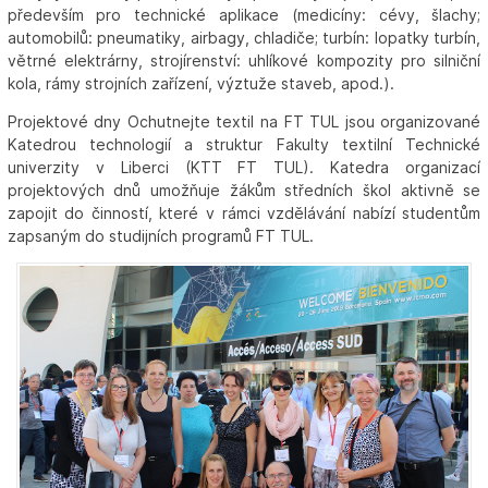
především pro technické aplikace (medicíny: cévy, šlachy;
automobilů: pneumatiky, airbagy, chladiče; turbín: lopatky turbín,
větrné elektrárny, strojírenství: uhlíkové kompozity pro silniční
kola, rámy strojních zařízení, výztuže staveb, apod.).
Projektové dny Ochutnejte textil na FT TUL jsou organizované
Katedrou technologií a struktur Fakulty textilní Technické
univerzity v Liberci (KTT FT TUL). Katedra organizací
projektových dnů umožňuje žákům středních škol aktivně se
zapojit do činností, které v rámci vzdělávání nabízí studentům
zapsaným do studijních programů FT TUL.