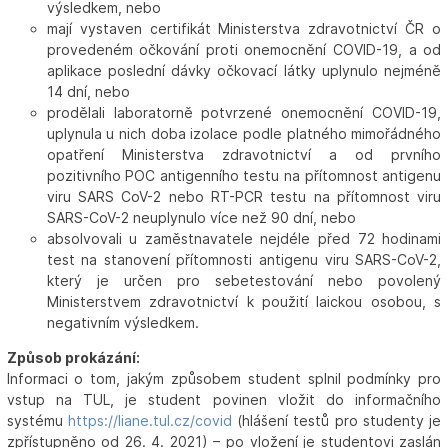
výsledkem, nebo
mají vystaven certifikát Ministerstva zdravotnictví ČR o
provedeném očkování proti onemocnění COVID-19, a od
aplikace poslední dávky očkovací látky uplynulo nejméně
14 dní, nebo
prodělali laboratorně potvrzené onemocnění COVID-19,
uplynula u nich doba izolace podle platného mimořádného
opatření Ministerstva zdravotnictví a od prvního
pozitivního POC antigenního testu na přítomnost antigenu
viru SARS CoV-2 nebo RT-PCR testu na přítomnost viru
SARS-CoV-2 neuplynulo více než 90 dní, nebo
absolvovali u zaměstnavatele nejdéle před 72 hodinami
test na stanovení přítomnosti antigenu viru SARS-CoV-2,
který je určen pro sebetestování nebo povolený
Ministerstvem zdravotnictví k použití laickou osobou, s
negativním výsledkem.
Způsob prokázání:
Informaci o tom, jakým způsobem student splnil podmínky pro
vstup na TUL, je student povinen vložit do informačního
systému
https://liane.tul.cz/covid
(hlášení testů pro studenty je
zpřístupněno od 26. 4. 2021) – po vložení je studentovi zaslán