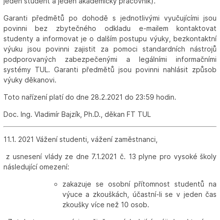
jeden student a jeden akademický pracovník).
Garanti předmětů po dohodě s jednotlivými vyučujícími jsou
povinni bez zbytečného odkladu e-mailem kontaktovat
studenty a informovat je o dalším postupu výuky, bezkontaktní
výuku jsou povinni zajistit za pomoci standardních nástrojů
podporovaných zabezpečenými a legálními informačními
systémy TUL. Garanti předmětů jsou povinni nahlásit způsob
výuky děkanovi.
Toto nařízení platí do dne 28.2.2021 do 23:59 hodin.
Doc. Ing. Vladimír Bajzík, Ph.D., děkan FT TUL
11.1. 2021 Vážení studenti, vážení zaměstnanci,
z usnesení vlády ze dne 7.1.2021 č. 13 plyne pro vysoké školy
následující omezení:
zakazuje se osobní přítomnost studentů na
výuce a zkouškách, účastní-li se v jeden čas
zkoušky více než 10 osob.