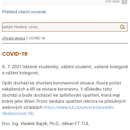
číst dále
Přehled všech novinek
Úřední deska
| COVID-19
COVID-19
9. 7. 2021 Vážené studentky, vážení studenti, vážené kolegyně
a vážení kolegové,
Opět dochází ke zhoršení koronavirové situace. Roste počet
nakažených a šíří se mutace koronaviru. V důsledku toho
dochází a bude docházet ke zpřísňování opatření, která mají
bránit jeho šíření. Proto sledujte opatření rektora na příslušných
webových stránkách
https://www.tul.cz/univerzita/uredni-
deska/covid-19/
.
Doc. Ing. Vladimír Bajzík, Ph.D., děkan FT TUL