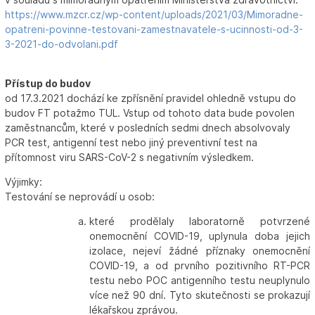
https://www.mzcr.cz/wp-content/uploads/2021/03/Mimoradne-
opatreni-povinne-testovani-zamestnavatele-s-ucinnosti-od-3-
3-2021-do-odvolani.pdf
Přístup do budov
od 17.3.2021 dochází ke zpřísnění pravidel ohledně vstupu do
budov FT potažmo TUL. Vstup od tohoto data bude povolen
zaměstnancům, které v posledních sedmi dnech absolvovaly
PCR test, antigenní test nebo jiný preventivní test na
přítomnost viru SARS-CoV-2 s negativním výsledkem.
Výjimky:
Testování se neprovádí u osob:
které prodělaly laboratorně potvrzené
onemocnění COVID-19, uplynula doba jejich
izolace, nejeví žádné příznaky onemocnění
COVID-19, a od prvního pozitivního RT-PCR
testu nebo POC antigenního testu neuplynulo
více než 90 dní. Tyto skutečnosti se prokazují
lékařskou zprávou.