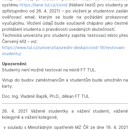
systému
https://liane.tul.cz/covid
(hlášení testů pro studenty je
zpřístupněno od 26. 4. 2021) – po vložení je studentovi zaslán
ověřovací email, kterým se bude na požádání prokazovat
vyučujícímu. Vložení údajů bude současně chápáno jako čestné
prohlášení studenta o pravdivosti uvedených skutečností.
Technická univerzita pro studenty zajistila testovací místo přes
Červený kříž – viz:
https://www.tul.cz/univerzita/uredni-deska/covid-19/testovani-
studentu/
Upozornění:
Studenty není možné testovat na místě FT TUL.
Vstup do budov zaměstnancům a studentům bude umožněn na
karty.
Doc. Ing. Vladimír Bajzík, Ph.D., děkan FT TUL
26. 4. 2021 Vážené studentky a vážení studenti, vážené
kolegyně a vážení kolegové,
v souladu s Mimořádným opatřením MZ ČR ze dne 19. 4. 2021