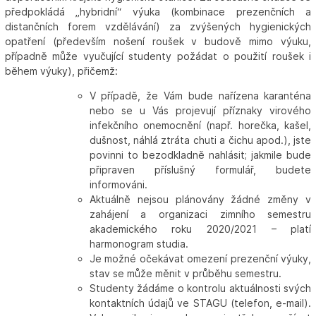
předpokládá „hybridní“ výuka (kombinace prezenčních a
distančních forem vzdělávání) za zvýšených hygienických
opatření (především nošení roušek v budově mimo výuku,
případně může vyučující studenty požádat o použití roušek i
během výuky), přičemž:
V případě, že Vám bude nařízena karanténa
nebo se u Vás projevují příznaky virového
infekčního onemocnění (např. horečka, kašel,
dušnost, náhlá ztráta chuti a čichu apod.), jste
povinni to bezodkladně nahlásit; jakmile bude
připraven příslušný formulář, budete
informováni.
Aktuálně nejsou plánovány žádné změny v
zahájení a organizaci zimního semestru
akademického roku 2020/2021 – platí
harmonogram studia.
Je možné očekávat omezení prezenční výuky,
stav se může měnit v průběhu semestru.
Studenty žádáme o kontrolu aktuálnosti svých
kontaktních údajů ve STAGU (telefon, e-mail).