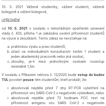
10. 5. 2021 Vážené studentky, vážení studenti, vážené
kolegyně a vážení kolegové,
UPŘESNĚNÍ
od
10. 5. 2021
v souladu s mimořádným opatřením usnesení
vlády č. 433, příloha 1 je zakázána osobní přítomnost studentů
na výuce a zkouškách. Tento zákaz se nevztahuje na:
praktickou výuku a praxi studentů,
účast na individuálních konzultacích (režim 1 student a
jeden akademický pracovník nebo jiná osoba),
zkoušky, je-li mezi jednotlivými osobami rozestup
minimálně 1,5m.
V souladu s Příkazem rektora č. 12/2020 bude
vstup do budov
TUL
povolen
pouze
těm studentům, kteří prokáží, že:
absolvovali nejdéle před 7 dny RT-PCR vyšetření na
přítomnost viru SARS-CoV-2 s negativním výsledkem, nebo
absolvovali nejdéle před 72 hodinami POC test na
přítomnost antigenu viru SARS CoV-2 s negativním