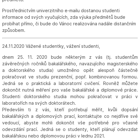
Prostřednictvím univerzitního e-mailu dostanou studenti
informace od svých vyučujících, zda výuka předmětů bude
probíhat přímo, či bude do Vánoc realizována nadále distančním
způsobem.
24.11.2020 Vážené studentky, vážení studenti,
dnem 25. 11. 2020 bude některým z vás (tj. studentům
závěrečných ročníků bakalářského, navazujícího magisterského
a doktorského studia) umožněno opět alespoň částečně
pokračovat ve studiu prezenční, popř. kombinovanou formou.
Jedná se o praktická a laboratorní cvičení. Rovněž můžete
dokončit nutná měření pro vaše bakalářské a diplomové práce.
Studenti doktorského studia mohou pokračovat v práci v
laboratořích na svých doktorátech.
Především ti z vás, kteří potřebují měřit, kvůli dopsání
bakalářských a diplomových prací, kontaktujte co nejdříve své
vedoucí, abyste mohli dokončit vše potřebné pro včasné
odevzdání prací. Jedná se o studenty, kteří plánují odevzdat
bakalářskou nebo diplomovou práci v lednu 2021.