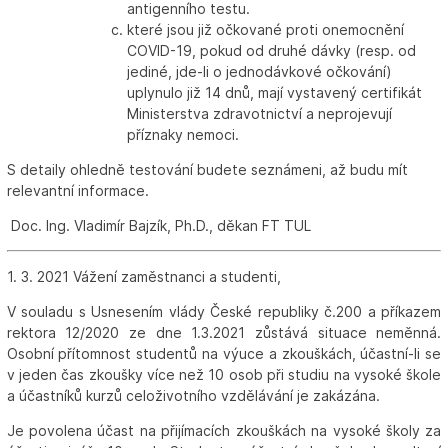
antigenního testu.
které jsou již očkované proti onemocnění
COVID-19, pokud od druhé dávky (resp. od
jediné, jde-li o jednodávkové očkování)
uplynulo již 14 dnů, mají vystavený certifikát
Ministerstva zdravotnictví a neprojevují
příznaky nemoci.
S detaily ohledně testování budete seznámeni, až budu mít
relevantní informace.
Doc. Ing. Vladimír Bajzík, Ph.D., děkan FT TUL
1. 3. 2021 Vážení zaměstnanci a studenti,
V souladu s Usnesením vlády České republiky č.200 a příkazem
rektora 12/2020 ze dne 1.3.2021 zůstává situace neměnná.
Osobní přítomnost studentů na výuce a zkouškách, účastní-li se
v jeden čas zkoušky více než 10 osob při studiu na vysoké škole
a účastníků kurzů celoživotního vzdělávání je zakázána.
Je povolena účast na přijímacích zkouškách na vysoké školy za