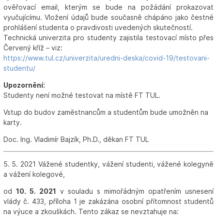
ověřovací email, kterým se bude na požádání prokazovat
vyučujícímu. Vložení údajů bude současně chápáno jako čestné
prohlášení studenta o pravdivosti uvedených skutečností.
Technická univerzita pro studenty zajistila testovací místo přes
Červený kříž – viz:
https://www.tul.cz/univerzita/uredni-deska/covid-19/testovani-
studentu/
Upozornění:
Studenty není možné testovat na místě FT TUL.
Vstup do budov zaměstnancům a studentům bude umožněn na
karty.
Doc. Ing. Vladimír Bajzík, Ph.D., děkan FT TUL
5. 5. 2021 Vážené studentky, vážení studenti, vážené kolegyně
a vážení kolegové,
od
10. 5. 2021
v souladu s mimořádným opatřením usnesení
vlády č. 433, příloha 1 je zakázána osobní přítomnost studentů
na výuce a zkouškách. Tento zákaz se nevztahuje na: