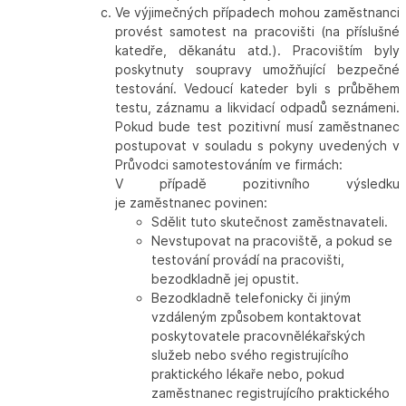
Ve výjimečných případech mohou zaměstnanci
provést samotest na pracovišti (na příslušné
katedře, děkanátu atd.). Pracovištím byly
poskytnuty soupravy umožňující bezpečné
testování. Vedoucí kateder byli s průběhem
testu, záznamu a likvidací odpadů seznámeni.
Pokud bude test pozitivní musí zaměstnanec
postupovat v souladu s pokyny uvedených v
Průvodci samotestováním ve firmách:
V případě pozitivního výsledku
je zaměstnanec povinen:
Sdělit tuto skutečnost zaměstnavateli.
Nevstupovat na pracoviště, a pokud se
testování provádí na pracovišti,
bezodkladně jej opustit.
Bezodkladně telefonicky či jiným
vzdáleným způsobem kontaktovat
poskytovatele pracovnělékařských
služeb nebo svého registrujícího
praktického lékaře nebo, pokud
zaměstnanec registrujícího praktického