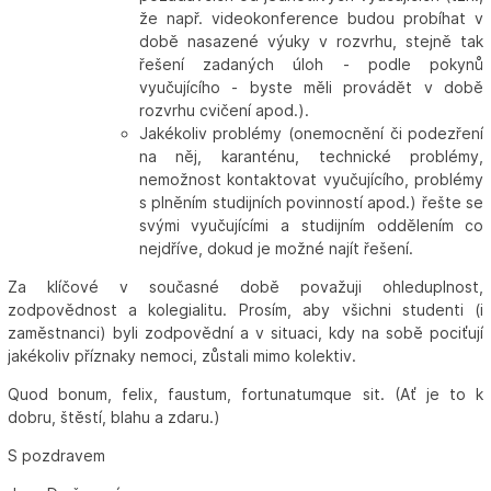
že např. videokonference budou probíhat v
době nasazené výuky v rozvrhu, stejně tak
řešení zadaných úloh - podle pokynů
vyučujícího - byste měli provádět v době
rozvrhu cvičení apod.).
Jakékoliv problémy (onemocnění či podezření
na něj, karanténu, technické problémy,
nemožnost kontaktovat vyučujícího, problémy
s plněním studijních povinností apod.) řešte se
svými vyučujícími a studijním oddělením co
nejdříve, dokud je možné najít řešení.
Za klíčové v současné době považuji ohleduplnost,
zodpovědnost a kolegialitu. Prosím, aby všichni studenti (i
zaměstnanci) byli zodpovědní a v situaci, kdy na sobě pociťují
jakékoliv příznaky nemoci, zůstali mimo kolektiv.
Quod bonum, felix, faustum, fortunatumque sit. (Ať je to k
dobru, štěstí, blahu a zdaru.)
S pozdravem