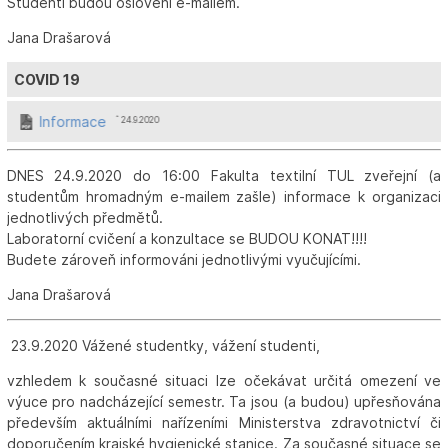
Studenti budou osloveni e-mailem.
Jana Drašarová
COVID 19
Informace
ˆ 24.9.2020
DNES 24.9.2020 do 16:00 Fakulta textilní TUL zveřejní (a
studentům hromadným e-mailem zašle) informace k organizaci
jednotlivých předmětů.
Laboratorní cvičení a konzultace se BUDOU KONAT!!!!
Budete zároveň informováni jednotlivými vyučujícími.
Jana Drašarová
23.9.2020 Vážené studentky, vážení studenti,
vzhledem k současné situaci lze očekávat určitá omezení ve
výuce pro nadcházející semestr. Ta jsou (a budou) upřesňována
především aktuálními nařízeními Ministerstva zdravotnictví či
doporučením krajské hygienické stanice. Za současné situace se