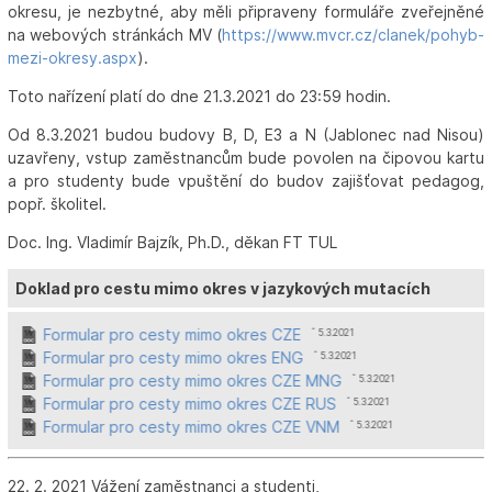
okresu, je nezbytné, aby měli připraveny formuláře zveřejněné
na webových stránkách MV (
https://www.mvcr.cz/clanek/pohyb-
mezi-okresy.aspx
).
Toto nařízení platí do dne 21.3.2021 do 23:59 hodin.
Od 8.3.2021 budou budovy B, D, E3 a N (Jablonec nad Nisou)
uzavřeny, vstup zaměstnancům bude povolen na čipovou kartu
a pro studenty bude vpuštění do budov zajišťovat pedagog,
popř. školitel.
Doc. Ing. Vladimír Bajzík, Ph.D., děkan FT TUL
Doklad pro cestu mimo okres v jazykových mutacích
Formular pro cesty mimo okres CZE
ˆ 5.3.2021
Formular pro cesty mimo okres ENG
ˆ 5.3.2021
Formular pro cesty mimo okres CZE MNG
ˆ 5.3.2021
Formular pro cesty mimo okres CZE RUS
ˆ 5.3.2021
Formular pro cesty mimo okres CZE VNM
ˆ 5.3.2021
22. 2. 2021 Vážení zaměstnanci a studenti,