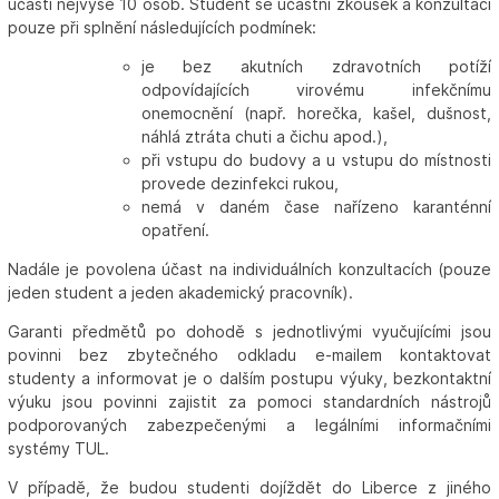
účasti nejvýše 10 osob. Student se účastní zkoušek a konzultací
pouze při splnění následujících podmínek:
je bez akutních zdravotních potíží
odpovídajících virovému infekčnímu
onemocnění (např. horečka, kašel, dušnost,
náhlá ztráta chuti a čichu apod.),
při vstupu do budovy a u vstupu do místnosti
provede dezinfekci rukou,
nemá v daném čase nařízeno karanténní
opatření.
Nadále je povolena účast na individuálních konzultacích (pouze
jeden student a jeden akademický pracovník).
Garanti předmětů po dohodě s jednotlivými vyučujícími jsou
povinni bez zbytečného odkladu e-mailem kontaktovat
studenty a informovat je o dalším postupu výuky, bezkontaktní
výuku jsou povinni zajistit za pomoci standardních nástrojů
podporovaných zabezpečenými a legálními informačními
systémy TUL.
V případě, že budou studenti dojíždět do Liberce z jiného