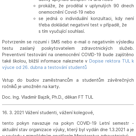
prokáže, že prodělal v uplynulých 90 dnech
onemocnění Covid-19 nebo
se jedná o individuální konzultaci, kdy není
třeba dokládat negativní test v případě, že
s tím vyučující souhlasí.
Potvrzením se rozumí i SMS nebo e-mail o negativním výsledku
testu zaslaný poskytovatelem zdravotnických služeb.
Preventivní testování na onemocnění COVID-19 bude zajištěno
také školou, bližší informace naleznete v
Dopise rektora TUL k
výuce od 26. dubna a testování studentů
Vstup do budov zaměstnancům a studentům závěrečných
ročníků je umožněn na karty.
Doc. Ing. Vladimír Bajzík, Ph.D., děkan FT TUL
16. 3. 2021 Vážení studenti, vážení kolegové,
tento pokyn navazuje na pokyn COVID-19 Letní semestr -
aktuální stav organizace výuky, který byl vydán dne 1.3.2021 a je
v souladu s mimořádným opatřením Ministerstva zdravotnictví: