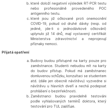
které doloží negativní výsledek RT-PCR testu
nebo profesionálně provedeného POC
antigenního testu.
které jsou již očkované proti onemocnění
COVID-19, pokud od druhé dávky (resp. od
jediné, jde-li o jednodávkové očkování)
uplynulo již 14 dnů, mají vystavený certifikát
Ministerstva zdravotnictví a neprojevují
příznaky nemoci.
Přijatá opatření
Budovy budou přístupné na karty pouze pro
zaměstnance. Studenti nebudou mít na karty
do budov přístup. Pokud má zaměstnanec
domluvenou schůzku, konzultaci se studentem
atd. (dále jen obecně návštěvu) vyzvedne si
návštěvu u hlavních dveří a nechá podepsat
prohlášení o bezinfekčnosti.
Zaměstnanci budou pravidelně testováni
podle vyhlašovaných termínů doktora, který
testování pro TUL zajišťuje.