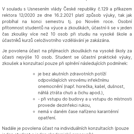
V souladu s Usnesením vlády České republiky č.129 a příkazem
rektora 12/2020 ze dne 16.2.2021 platí způsob výuky, tak jak
probíhal na konci semestru tj. po Novém roce. Osobní
přítomnost studentů na výuce a zkouškách, účastní-li se v jeden
čas zkoušky více než 10 osob při studiu na vysoké škole a
účastníků kurzů celoživotního vzdělávání je zakázána.
Je povolena účast na přijímacích zkouškách na vysoké školy za
účasti nejvýše 10 osob. Student se účastní praktické výuky,
zkoušek a konzultací pouze při splnění následujících podmínek:
je bez akutních zdravotních potíží
odpovídajících virovému infekčnímu
onemocnění (např. horečka, kašel, dušnost,
náhlá ztráta chuti a čichu apod.),
- při vstupu do budovy a u vstupu do místnosti
provede dezinfekci rukou,
nemá v daném čase nařízeno karanténní
opatření.
Nadále je povolena účast na individuálních konzultacích (pouze