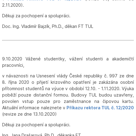
2.11.2020).
Děkuji za pochopení a spolupráci.
Doc. Ing. Vladimír Bajzík, Ph.D., děkan FT TUL
9.10.2020 Vážené studentky, vážení studenti a akademičtí
pracovníci,
v návaznosti na Usnesení vlády České republiky č. 997 ze dne
8. října 2020 o přijetí krizového opatření je zakázána osobní
přítomnost studentů na výuce v období 12.10. - 1.11.2020. Výuka
poběží pouze distanční formou. Budovy TUL budou uzavřeny,
povolen vstup pouze pro zaměstnance na čipovou kartu.
Aktuální informace naleznete v
Příkazu rektora TUL č. 12/2020
(revize ze dne 13.10.2020)
Děkuji za pochopení a spolupráci.
Ing. Jana Drašarová, Ph.D., děkanka FT