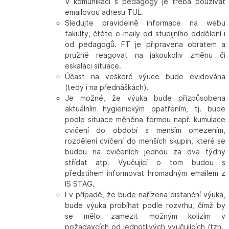
V komunikaci s pedagogy je třeba používat
emailovou adresu TUL.
Sledujte pravidelně informace na webu
fakulty, čtěte e-maily od studijního oddělení i
od pedagogů. FT je připravena obratem a
pružně reagovat na jakoukoliv změnu či
eskalaci situace.
Účast na veškeré výuce bude evidována
(tedy i na přednáškách).
Je možné, že výuka bude přizpůsobena
aktuálním hygienickým opatřením, tj. bude
podle situace měněna formou např. kumulace
cvičení do období s menším omezením,
rozdělení cvičení do menších skupin, které se
budou na cvičeních jednou za dva týdny
střídat atp. Vyučující o tom budou s
předstihem informovat hromadným emailem z
IS STAG.
I v případě, že bude nařízena distanční výuka,
bude výuka probíhat podle rozvrhu, čímž by
se mělo zamezit možným kolizím v
požadavcích od jednotlivých vyučujících (tzn.,