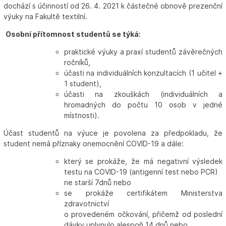
dochází s účinností od 26. 4. 2021 k částečné obnově prezenční
výuky na Fakultě textilní.
Osobní přítomnost studentů se týká:
praktické výuky a praxí studentů závěrečných
ročníků,
účasti na individuálních konzultacích (1 učitel +
1 student),
účasti na zkouškách (individuálních a
hromadných do počtu 10 osob v jedné
místnosti).
Účast studentů na výuce je povolena za předpokladu, že
student nemá příznaky onemocnění COVID-19 a dále:
který se prokáže, že má negativní výsledek
testu na COVID-19 (antigenní test nebo PCR)
ne starší 7dnů nebo
se prokáže certifikátem Ministerstva
zdravotnictví
o provedeném očkování, přičemž od poslední
dávky uplynulo alespoň 14 dnů nebo