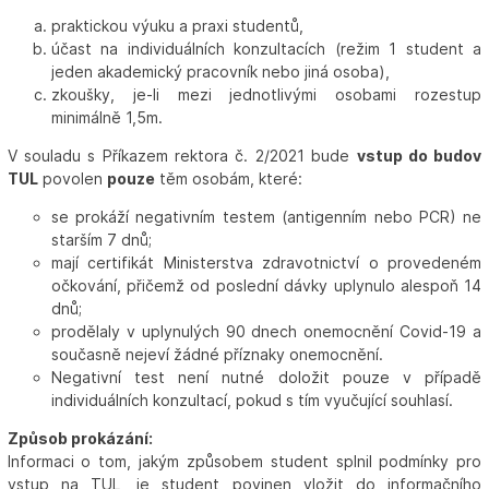
praktickou výuku a praxi studentů,
účast na individuálních konzultacích (režim 1 student a
jeden akademický pracovník nebo jiná osoba),
zkoušky, je-li mezi jednotlivými osobami rozestup
minimálně 1,5m.
V souladu s Příkazem rektora č. 2/2021 bude
vstup do budov
TUL
povolen
pouze
těm osobám, které:
se prokáží negativním testem (antigenním nebo PCR) ne
starším 7 dnů;
mají certifikát Ministerstva zdravotnictví o provedeném
očkování, přičemž od poslední dávky uplynulo alespoň 14
dnů;
prodělaly v uplynulých 90 dnech onemocnění Covid-19 a
současně nejeví žádné příznaky onemocnění.
Negativní test není nutné doložit pouze v případě
individuálních konzultací, pokud s tím vyučující souhlasí.
Způsob prokázání:
Informaci o tom, jakým způsobem student splnil podmínky pro
vstup na TUL, je student povinen vložit do informačního