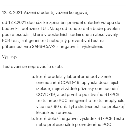
12. 3. 2021 Vážení studenti, vážení kolegové,
od 17.3.2021 dochází ke zpřísnění pravidel ohledně vstupu do
budov FT potažmo TUL. Vstup od tohoto data bude povolen
pouze osobám, které v posledních sedmi dnech absolvovaly
PCR test, antigenní test nebo jiný preventivní test na
přítomnost viru SARS-CoV-2 s negativním výsledkem.
Výjimky:
Testování se neprovádí u osob:
které prodělaly laboratorně potvrzené
onemocnění COVID-19, uplynula doba jejich
izolace, nejeví žádné příznaky onemocnění
COVID-19, a od prvního pozitivního RT-PCR
testu nebo POC antigenního testu neuplynulo
více než 90 dní. Tyto skutečnosti se prokazují
lékařskou zprávou.
které doloží negativní výsledek RT-PCR testu
nebo profesionálně provedeného POC