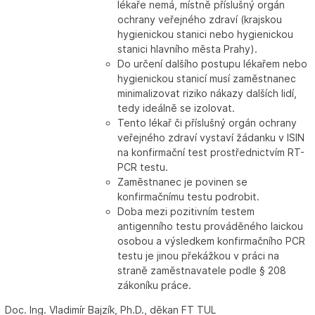
lékaře nemá, místně příslušný orgán
ochrany veřejného zdraví (krajskou
hygienickou stanici nebo hygienickou
stanici hlavního města Prahy).
Do určení dalšího postupu lékařem nebo
hygienickou stanicí musí zaměstnanec
minimalizovat riziko nákazy dalších lidí,
tedy ideálně se izolovat.
Tento lékař či příslušný orgán ochrany
veřejného zdraví vystaví žádanku v ISIN
na konfirmační test prostřednictvím RT-
PCR testu.
Zaměstnanec je povinen se
konfirmačnímu testu podrobit.
Doba mezi pozitivním testem
antigenního testu prováděného laickou
osobou a výsledkem konfirmačního PCR
testu je jinou překážkou v práci na
straně zaměstnavatele podle § 208
zákoníku práce.
Doc. Ing. Vladimír Bajzík, Ph.D., děkan FT TUL