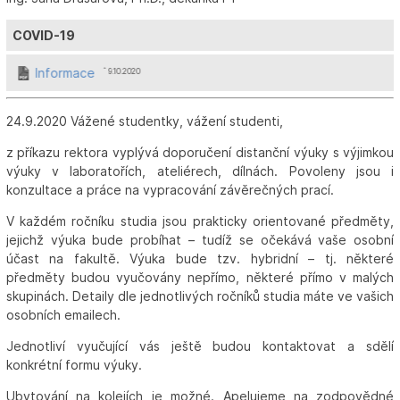
COVID-19
Informace
ˆ 9.10.2020
24.9.2020 Vážené studentky, vážení studenti,
z příkazu rektora vyplývá doporučení distanční výuky s výjimkou
výuky v laboratořích, ateliérech, dílnách. Povoleny jsou i
konzultace a práce na vypracování závěrečných prací.
V každém ročníku studia jsou prakticky orientované předměty,
jejichž výuka bude probíhat – tudíž se očekává vaše osobní
účast na fakultě. Výuka bude tzv. hybridní – tj. některé
předměty budou vyučovány nepřímo, některé přímo v malých
skupinách. Detaily dle jednotlivých ročníků studia máte ve vašich
osobních emailech.
Jednotliví vyučující vás ještě budou kontaktovat a sdělí
konkrétní formu výuky.
Ubytování na kolejích je možné. Apelujeme na zodpovědné