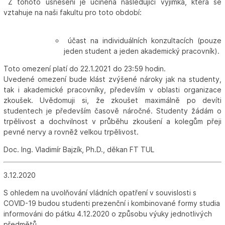
Z tohoto usnesení je učiněna následující výjimka, která se
vztahuje na naši fakultu pro toto období:
účast na individuálních konzultacích (pouze
jeden student a jeden akademický pracovník).
Toto omezení platí do 22.1.2021 do 23:59 hodin.
Uvedené omezení bude klást zvýšené nároky jak na studenty,
tak i akademické pracovníky, především v oblasti organizace
zkoušek. Uvědomuji si, že zkoušet maximálně po devíti
studentech je především časově náročné. Studenty žádám o
trpělivost a dochvilnost v průběhu zkoušení a kolegům přeji
pevné nervy a rovněž velkou trpělivost.
Doc. Ing. Vladimír Bajzík, Ph.D., děkan FT TUL
3.12.2020
S ohledem na uvolňování vládních opatření v souvislosti s
COVID-19 budou studenti prezenční i kombinované formy studia
informováni do pátku 4.12.2020 o způsobu výuky jednotlivých
předmětů.