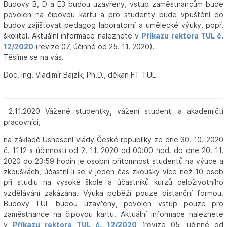
Budovy B, D a E3 budou uzavřeny, vstup zaměstnancům bude
povolen na čipovou kartu a pro studenty bude vpuštění do
budov zajišťovat pedagog laboratorní a umělecké výuky, popř.
školitel. Aktuální informace naleznete v
Příkazu rektora TUL č.
12/2020
(revize 07, účinné od 25. 11. 2020).
Těšíme se na vás.
Doc. Ing. Vladimír Bajzík, Ph.D., děkan FT TUL
2.11.2020 Vážené studentky, vážení studenti a akademičtí
pracovníci,
na základě Usnesení vlády České republiky ze dne 30. 10. 2020
č. 1112 s účinností od 2. 11. 2020 od 00:00 hod. do dne 20. 11.
2020 do 23:59 hodin je osobní přítomnost studentů na výuce a
zkouškách, účastní-li se v jeden čas zkoušky více než 10 osob
při studiu na vysoké škole a účastníků kurzů celoživotního
vzdělávání zakázána. Výuka poběží pouze distanční formou.
Budovy TUL budou uzavřeny, povolen vstup pouze pro
zaměstnance na čipovou kartu. Aktuální informace naleznete
v
Příkazu rektora TUL č. 12/2020
(revize 05, učinné od