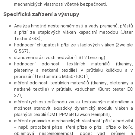
mechanických vlastností včetně bezpečnosti.
Specifická zařízení a výstupy
Analýza hmotné nestejnoměrnosti a vady pramenů, přástů
a přízí ze staplových vláken kapacitní metodou (Uster
Tester 4-SX),
hodnocení chlupatosti přízí ze staplových vláken (Zweigle
G 567),
stanovení srážlivosti hedvábí (TST2 Lenzing),
hodnocení odolnosti textilních materiálů (tkaniny,
pleteniny a netkané textilie) v průtlaku kuličkou a v
prořezání (Testometric M350-10CT),
měření odolnosti textilních materiálů (tkaniny, pleteniny a
netkané textilie) v průtlaku vzduchem (Burst tester EC
37),
měření rychlosti průchodu zvuku testovaným materiálem a
možnost stanovit akustický dynamický modulu vláken a
plošných textilií (DMT PPM5R Lawson Hemphill),
měření dynamicko-mechanických vlastností přízí a hedvábí
– např. protažení příze, tření příze o přízi, příze o kolík,
objemová nestejnoměrnost, počet vad, průměr a