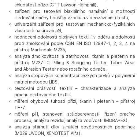
chlupatost příze (CTT Lawson Hemphill),
zařízení pro tetování biaxiálního namáhání s možností
sledování změny tloušťky vzorku a videozáznamu testu,
univerzální zařízení pro testování mechanicko-fyzikálních
vlastností na úrovni µN,
hodnocení odolnosti plošných textilií v oděru a odolnosti
proti žmolkování podle ČSN EN ISO 12947-1, 2, 3, 4 na
přístroji Martindale M235,
analýza žmolkovitosti a zátrhovosti tkanin a pletenin na
přístroji M227 ICI Pilling & Snagging Tester, Taber Wear
and Abrasion Tester nebo rotačního odírače,
analýza stopových koncentrací těžkých prvků v polymerní
matrici metodou LIBS,
testování prášivosti textilií – charakterizace a analýza
prachu emitovaného textilií,
měření ohybové tuhosti přízí, tkanin i pletenin – přístroj
TH-7,
měření pH, stanovení stálobarevnosti, řízení pracího
procesu, analýza reziduí, analýza vodivosti (MORAPEX),
analýza stárnutí díky simulaci povětrnostních podmínek
(M029 UVCON, XENOTEST Alfa).