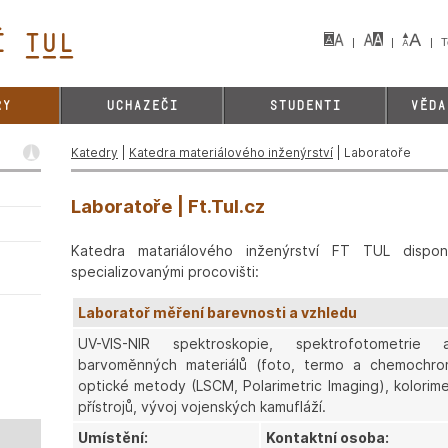
 TUL&
T
RY
UCHAZEČI
STUDENTI
VĚDA
Katedry
|
Katedra materiálového inženýrství
| Laboratoře
Laboratoře | Ft.Tul.cz
Katedra matariálového inženýrství FT TUL disponuj
specializovanými procovišti:
Laboratoř měření barevnosti a vzhledu
UV-VIS-NIR spektroskopie, spektrofotometrie 
barvoměnných materiálů (foto, termo a chemochromní
optické metody (LSCM, Polarimetric Imaging), kolorime
přístrojů, vývoj vojenských kamufláží.
Umístění:
Kontaktní osoba: