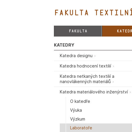
FAKULTA TEXTILNÍ
FAKULTA
KATED
KATEDRY
Katedra designu
Katedra hodnocení textilií
Katedra netkaných textilií a
nanovlákenných materiálů
Katedra materiálového inženýrství
O katedře
Výuka
Výzkum
Laboratoře