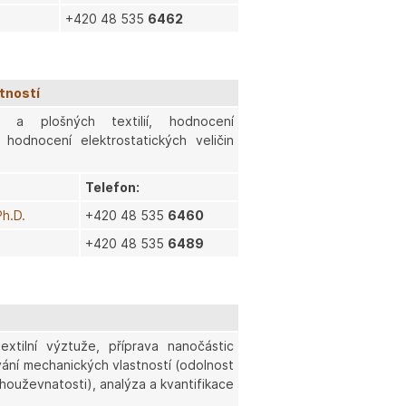
+420 48 535
6462
tností
zí a plošných textilií, hodnocení
, hodnocení elektrostatických veličin
Telefon:
Ph.D.
+420 48 535
6460
+420 48 535
6489
xtilní výztuže, příprava nanočástic
vání mechanických vlastností (odolnost
 houževnatosti), analýza a kvantifikace