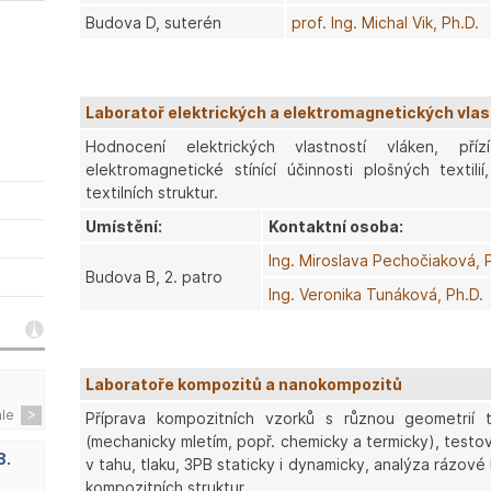
Budova D, suterén
prof. Ing. Michal Vik, Ph.D.
Laboratoř elektrických a elektromagnetických vlas
Hodnocení elektrických vlastností vláken, pří
elektromagnetické stínící účinnosti plošných textilií
textilních struktur.
Umístění:
Kontaktní osoba:
Ing. Miroslava Pechočiaková, 
Budova B, 2. patro
Ing. Veronika Tunáková, Ph.D.
Laboratoře kompozitů a nanokompozitů
ále
Příprava kompozitních vzorků s různou geometrií te
(mechanicky mletím, popř. chemicky a termicky), testo
8.
v tahu, tlaku, 3PB staticky i dynamicky, analýza rázové
kompozitních struktur.