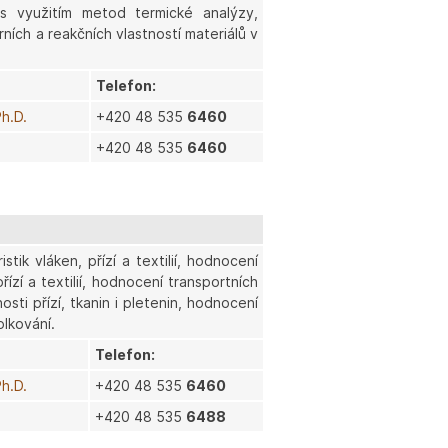
ů s využitím metod termické analýzy,
rních a reakčních vlastností materiálů v
Telefon:
Ph.D.
+420 48 535
6460
+420 48 535
6460
stik vláken, přízí a textilií, hodnocení
ízí a textilií, hodnocení transportních
sti přízí, tkanin i pletenin, hodnocení
olkování.
Telefon:
Ph.D.
+420 48 535
6460
+420 48 535
6488