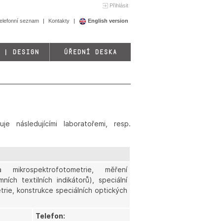
Přihlásit
elefonní seznam
Kontakty
English version
 | DESIGN
ÚŘEDNÍ DESKA
e následujícími laboratořemi, resp.
a mikrospektrofotometrie, měření
ch textilních indikátorů), speciální
trie, konstrukce speciálních optických
Telefon: