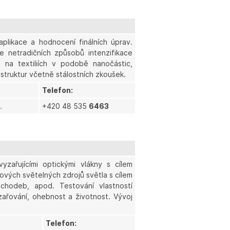
, aplikace a hodnocení finálních úprav.
ce netradičních způsobů intenzifikace
k na textiliích v podobě nanočástic,
 struktur včetně stálostních zkoušek.
Telefon:
.
+420 48 535
6463
yzařujícími optickými vlákny s cílem
niových světelných zdrojů světla s cílem
 chodeb, apod. Testování vlastností
zařování, ohebnost a životnost. Vývoj
Telefon: