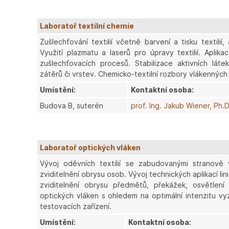
Laboratoř textilní chemie
Zušlechťování textilií včetně barvení a tisku textilií
Využití plazmatu a laserů pro úpravy textilií. Aplika
zušlechťovacích procesů. Stabilizace aktivních láte
zátěrů či vrstev. Chemicko-textilní rozbory vlákenných
Umístění:
Kontaktní osoba:
Budova B, suterén
prof. Ing. Jakub Wiener, Ph.D
Laboratoř optických vláken
Vývoj oděvních textilií se zabudovanými stranově v
zviditelnění obrysu osob. Vývoj technických aplikací li
zviditelnění obrysu předmětů, překážek, osvětlení
optických vláken s ohledem na optimální intenzitu vy
testovacích zařízení.
Umístění:
Kontaktní osoba: